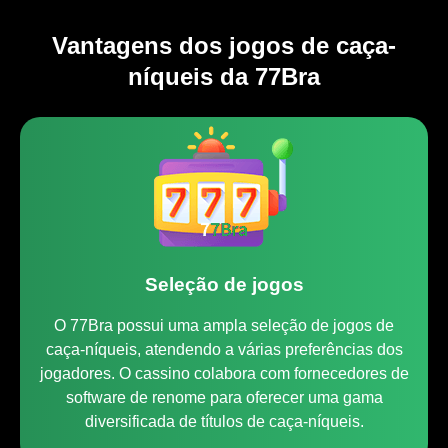
Vantagens dos jogos de caça-
níqueis da 77Bra
Seleção de jogos
O 77Bra possui uma ampla seleção de jogos de
caça-níqueis, atendendo a várias preferências dos
jogadores. O cassino colabora com fornecedores de
software de renome para oferecer uma gama
diversificada de títulos de caça-níqueis.