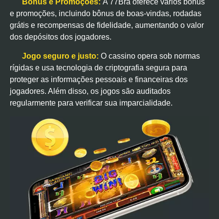
Bônus e Promoções:
A 77Bra oferece vários bônus
e promoções, incluindo bônus de boas-vindas, rodadas
grátis e recompensas de fidelidade, aumentando o valor
dos depósitos dos jogadores.
Jogo seguro e justo:
O cassino opera sob normas
rígidas e usa tecnologia de criptografia segura para
proteger as informações pessoais e financeiras dos
jogadores. Além disso, os jogos são auditados
regularmente para verificar sua imparcialidade.