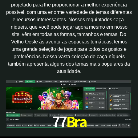
projetado para lhe proporcionar a melhor experiência
possível, com uma enorme variedade de temas diferentes
e recursos interessantes. Nossos requintados caça-
níqueis, que você pode jogar agora mesmo em nosso
site, vêm em todas as formas, tamanhos e temas. Do
Velho Oeste às aventuras espaciais temáticas, temos
uma grande seleção de jogos para todos os gostos e
preferências. Nossa vasta coleção de caça-níqueis
também apresenta alguns dos temas mais populares da
atualidade.