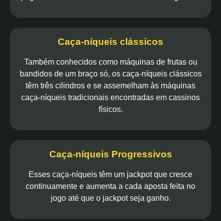
Caça-níqueis clássicos
Também conhecidos como máquinas de frutas ou
bandidos de um braço só, os caça-níqueis clássicos
têm três cilindros e se assemelham às máquinas
caça-níqueis tradicionais encontradas em cassinos
físicos.
Caça-níqueis Progressivos
Esses caça-níqueis têm um jackpot que cresce
continuamente e aumenta a cada aposta feita no
jogo até que o jackpot seja ganho.