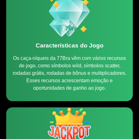
Características do Jogo
Os caça-níqueis da 77Bra vêm com vários recursos
de jogo, como símbolos wild, símbolos scatter,
rodadas grátis, rodadas de bônus e multiplicadores.
Esses recursos acrescentam emoção e
oportunidades de ganho ao jogo.