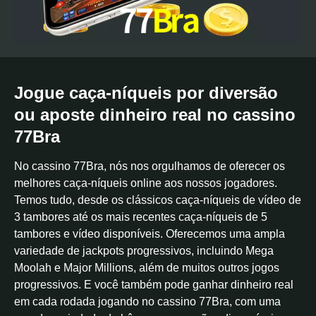
Jogue caça-níqueis por diversão
ou aposte dinheiro real no cassino
77Bra
No cassino 77Bra, nós nos orgulhamos de oferecer os
melhores caça-níqueis online aos nossos jogadores.
Temos tudo, desde os clássicos caça-níqueis de vídeo de
3 tambores até os mais recentes caça-níqueis de 5
tambores e vídeo disponíveis. Oferecemos uma ampla
variedade de jackpots progressivos, incluindo Mega
Moolah e Major Millions, além de muitos outros jogos
progressivos. E você também pode ganhar dinheiro real
em cada rodada jogando no cassino 77Bra, com uma