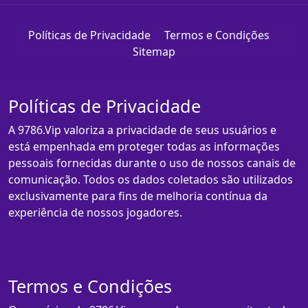
Políticas de Privacidade
Termos e Condições
Sitemap
Políticas de Privacidade
A 9786.Vip valoriza a privacidade de seus usuários e
está empenhada em proteger todas as informações
pessoais fornecidas durante o uso de nossos canais de
comunicação. Todos os dados coletados são utilizados
exclusivamente para fins de melhoria contínua da
experiência de nossos jogadores.
Termos e Condições