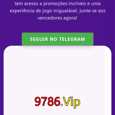
tem acesso a promoções incríveis e uma
experiência de jogo inigualável. Junte-se aos
vencedores agora!
SEGUIR NO TELEGRAM