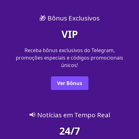
🎁 Bônus Exclusivos
VIP
Receba bônus exclusivos do Telegram,
promoções especiais e códigos promocionais
únicos!
Ver Bônus
📢 Notícias em Tempo Real
24/7