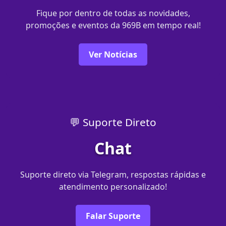
Fique por dentro de todas as novidades,
promoções e eventos da 969B em tempo real!
Ver Notícias
💬 Suporte Direto
Chat
Suporte direto via Telegram, respostas rápidas e
atendimento personalizado!
Falar Suporte