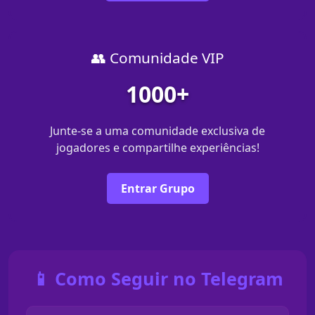
👥 Comunidade VIP
1000+
Junte-se a uma comunidade exclusiva de
jogadores e compartilhe experiências!
Entrar Grupo
📱 Como Seguir no Telegram