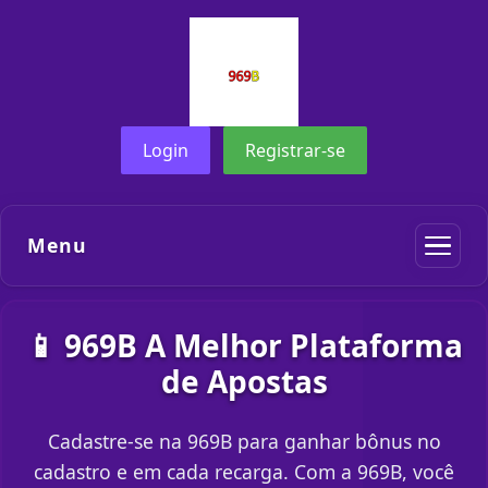
Login
Registrar-se
Menu
📱 969B A Melhor Plataforma
de Apostas
Cadastre-se na 969B para ganhar bônus no
cadastro e em cada recarga. Com a 969B, você