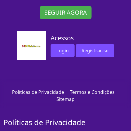
SEGUIR AGORA
Acessos
Login
Registrar-se
Políticas de Privacidade
Termos e Condições
Sitemap
Políticas de Privacidade