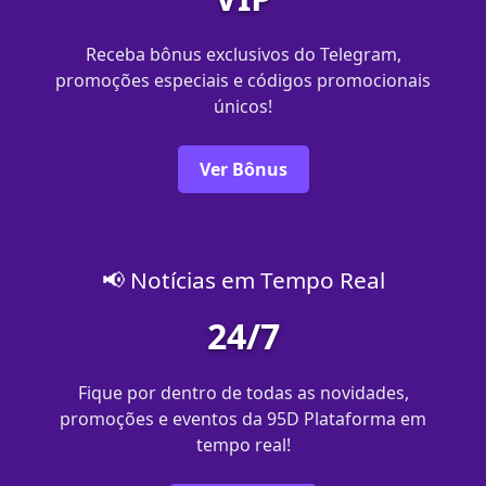
Receba bônus exclusivos do Telegram,
promoções especiais e códigos promocionais
únicos!
Ver Bônus
📢 Notícias em Tempo Real
24/7
Fique por dentro de todas as novidades,
promoções e eventos da 95D Plataforma em
tempo real!