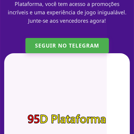
Plataforma, você tem acesso a promoções
incríveis e uma experiência de jogo inigualável.
Junte-se aos vencedores agora!
SEGUIR NO TELEGRAM