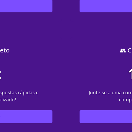
reto
👥 
t
espostas rápidas e
Junte-se a uma com
lizado!
compa
e