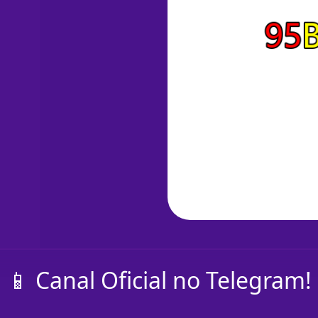
📱 Canal Oficial no Telegram!