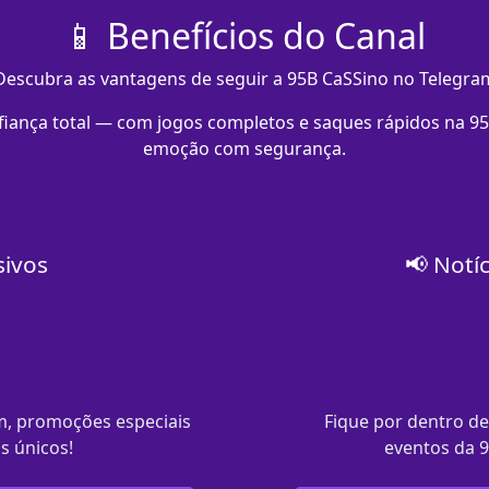
📱 Benefícios do Canal
Descubra as vantagens de seguir a 95B CaSSino no Telegra
iança total — com jogos completos e saques rápidos na 95B
emoção com segurança.
sivos
📢 Notí
m, promoções especiais
Fique por dentro d
s únicos!
eventos da 