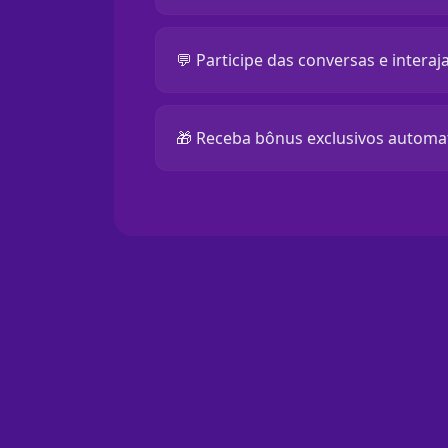
💬 Participe das conversas e interaj
🎁 Receba bônus exclusivos autom