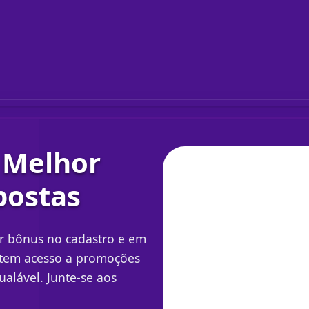
 Melhor
postas
r bônus no cadastro e em
 tem acesso a promoções
ualável. Junte-se aos