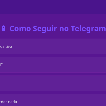
📱 Como Seguir no Telegram
ositivo
l"
erder nada