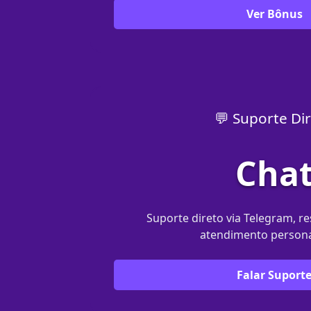
Ver Bônus
💬 Suporte Di
Cha
Suporte direto via Telegram, r
atendimento persona
Falar Suport