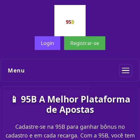
Login
Registrar-se
Menu
📱 95B A Melhor Plataforma
de Apostas
Cadastre-se na 95B para ganhar bônus no
cadastro e em cada recarga. Com a 95B, você tem