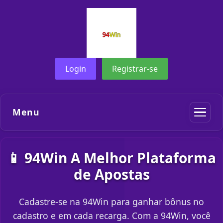
Login
Registrar-se
Menu
📱 94Win A Melhor Plataforma
de Apostas
Cadastre-se na 94Win para ganhar bônus no
cadastro e em cada recarga. Com a 94Win, você