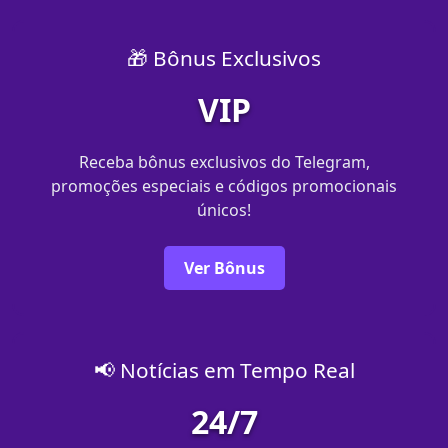
🎁 Bônus Exclusivos
VIP
Receba bônus exclusivos do Telegram,
promoções especiais e códigos promocionais
únicos!
Ver Bônus
📢 Notícias em Tempo Real
24/7