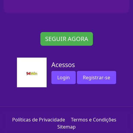
SEGUIR AGORA
Acessos
Login
Registrar-se
Políticas de Privacidade
Termos e Condições
Sitemap