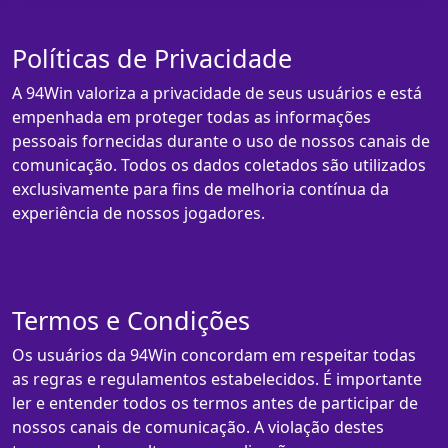
Políticas de Privacidade
A 94Win valoriza a privacidade de seus usuários e está
empenhada em proteger todas as informações
pessoais fornecidas durante o uso de nossos canais de
comunicação. Todos os dados coletados são utilizados
exclusivamente para fins de melhoria contínua da
experiência de nossos jogadores.
Termos e Condições
Os usuários da 94Win concordam em respeitar todas
as regras e regulamentos estabelecidos. É importante
ler e entender todos os termos antes de participar de
nossos canais de comunicação. A violação destes