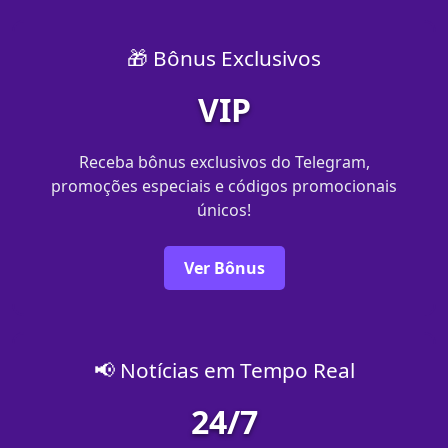
🎁 Bônus Exclusivos
VIP
Receba bônus exclusivos do Telegram,
promoções especiais e códigos promocionais
únicos!
Ver Bônus
📢 Notícias em Tempo Real
24/7