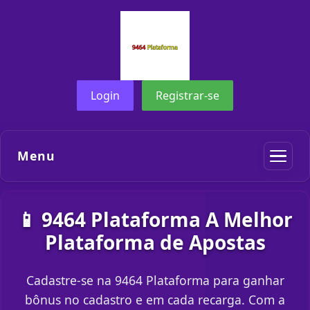
Login
Registrar-se
Menu
📱 9464 Plataforma A Melhor
Plataforma de Apostas
Cadastre-se na 9464 Plataforma para ganhar
bônus no cadastro e em cada recarga. Com a