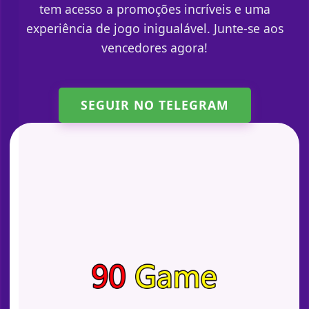
tem acesso a promoções incríveis e uma
experiência de jogo inigualável. Junte-se aos
vencedores agora!
SEGUIR NO TELEGRAM