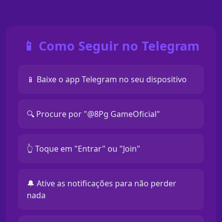
📱 Como Seguir no Telegram
📱 Baixe o app Telegram no seu dispositivo
🔍 Procure por "@8Pg GameOficial"
👆 Toque em "Entrar" ou "Join"
🔔 Ative as notificações para não perder
nada