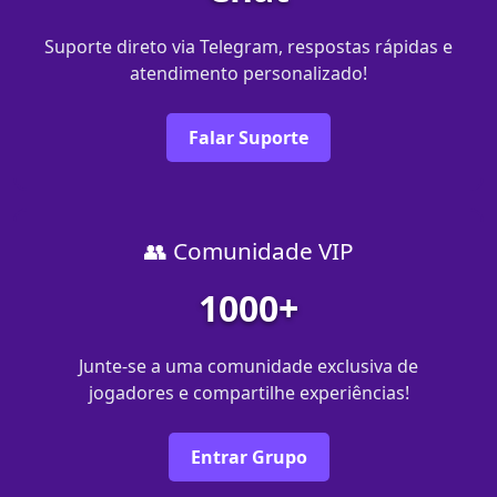
Suporte direto via Telegram, respostas rápidas e
atendimento personalizado!
Falar Suporte
👥 Comunidade VIP
1000+
Junte-se a uma comunidade exclusiva de
jogadores e compartilhe experiências!
Entrar Grupo