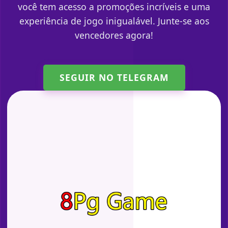
você tem acesso a promoções incríveis e uma
experiência de jogo inigualável. Junte-se aos
vencedores agora!
SEGUIR NO TELEGRAM