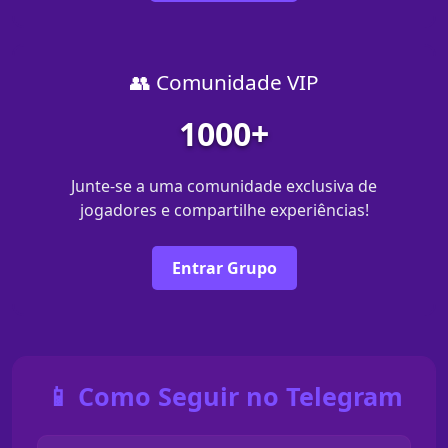
👥 Comunidade VIP
1000+
Junte-se a uma comunidade exclusiva de
jogadores e compartilhe experiências!
Entrar Grupo
📱 Como Seguir no Telegram