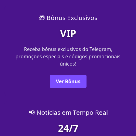
🎁 Bônus Exclusivos
VIP
Receba bônus exclusivos do Telegram,
promoções especiais e códigos promocionais
únicos!
Ver Bônus
📢 Notícias em Tempo Real
24/7