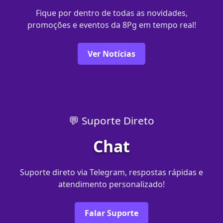
Fique por dentro de todas as novidades,
promoções e eventos da 8Pg em tempo real!
Ver Notícias
💬 Suporte Direto
Chat
Suporte direto via Telegram, respostas rápidas e
atendimento personalizado!
Falar Suporte