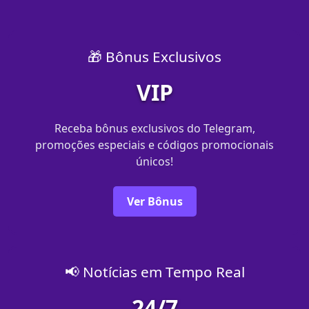
🎁 Bônus Exclusivos
VIP
Receba bônus exclusivos do Telegram,
promoções especiais e códigos promocionais
únicos!
Ver Bônus
📢 Notícias em Tempo Real
24/7