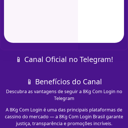
📱 Canal Oficial no Telegram!
📱 Benefícios do Canal
Descubra as vantagens de seguir a 8Kg Com Login no
Telegram
A 8Kg Com Login é uma das principais plataformas de
cassino do mercado — a 8Kg Com Login Brasil garante
justiça, transparência e promoções incríveis.