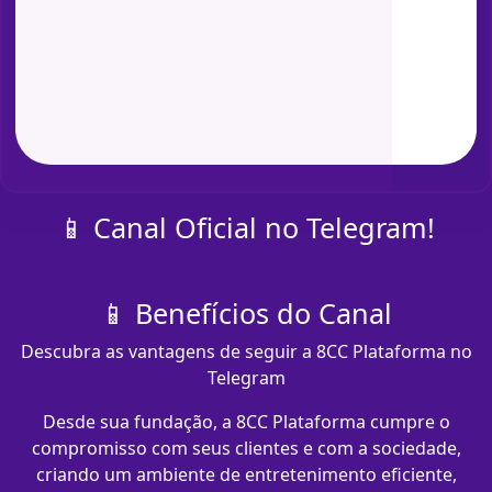
📱 Canal Oficial no Telegram!
📱 Benefícios do Canal
Descubra as vantagens de seguir a 8CC Plataforma no
Telegram
Desde sua fundação, a 8CC Plataforma cumpre o
compromisso com seus clientes e com a sociedade,
criando um ambiente de entretenimento eficiente,