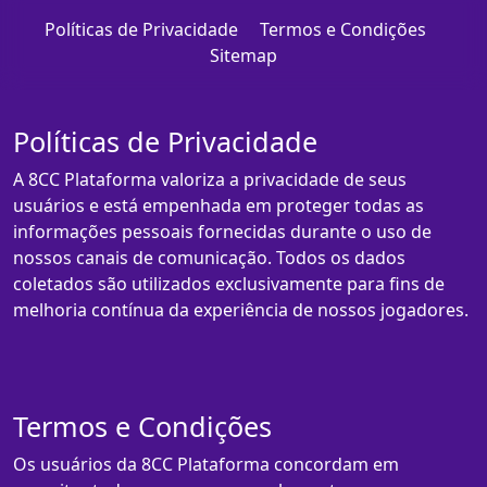
Políticas de Privacidade
Termos e Condições
Sitemap
Políticas de Privacidade
A 8CC Plataforma valoriza a privacidade de seus
usuários e está empenhada em proteger todas as
informações pessoais fornecidas durante o uso de
nossos canais de comunicação. Todos os dados
coletados são utilizados exclusivamente para fins de
melhoria contínua da experiência de nossos jogadores.
Termos e Condições
Os usuários da 8CC Plataforma concordam em