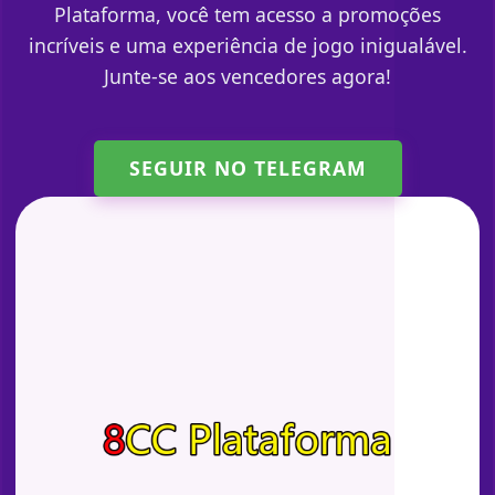
Plataforma, você tem acesso a promoções
incríveis e uma experiência de jogo inigualável.
Junte-se aos vencedores agora!
SEGUIR NO TELEGRAM