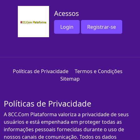
Acessos
Login
Registrar-se
Políticas de Privacidade
Termos e Condições
Sitemap
Políticas de Privacidade
A 8CC.Com Plataforma valoriza a privacidade de seus
usuários e está empenhada em proteger todas as
informações pessoais fornecidas durante o uso de
nossos canais de comunicação. Todos os dados