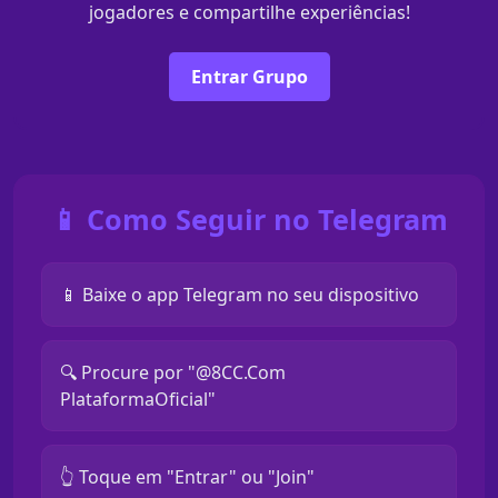
jogadores e compartilhe experiências!
Entrar Grupo
📱 Como Seguir no Telegram
📱 Baixe o app Telegram no seu dispositivo
🔍 Procure por "@8CC.Com
PlataformaOficial"
👆 Toque em "Entrar" ou "Join"