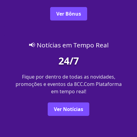
Ver Bônus
📢 Notícias em Tempo Real
24/7
Fique por dentro de todas as novidades,
promoções e eventos da 8CC.Com Plataforma
em tempo real!
Ver Notícias