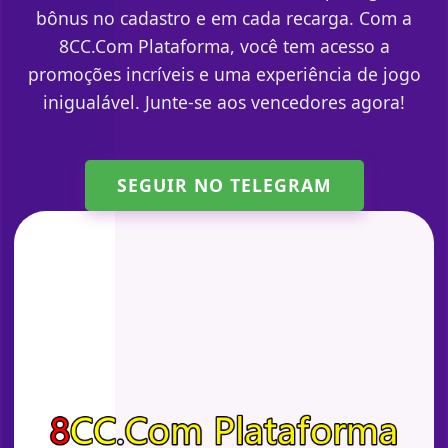
bônus no cadastro e em cada recarga. Com a
8CC.Com Plataforma, você tem acesso a
promoções incríveis e uma experiência de jogo
inigualável. Junte-se aos vencedores agora!
SEGUIR NO TELEGRAM