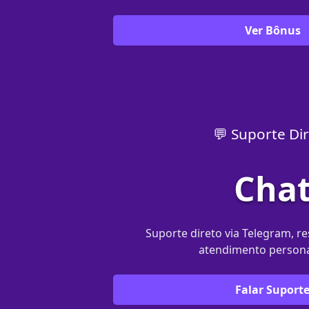
Ver Bônus
💬 Suporte Di
Cha
Suporte direto via Telegram, r
atendimento persona
Falar Suport