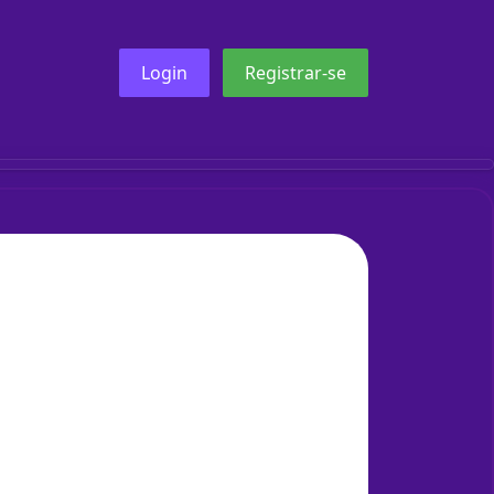
Login
Registrar-se