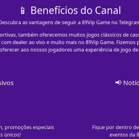
📱 Benefícios do Canal
Descubra as vantagens de seguir a 89Vip Game no Telegra
ortivas, também oferecemos muitos jogos clássicos de cas
os com dealer ao vivo e muito mais no 89Vip Game. Fizemos
oferecer aos nossos jogadores uma experiência de jogo de 
sivos
📢 Notí
m, promoções especiais
Fique por dentro d
s únicos!
eventos da 