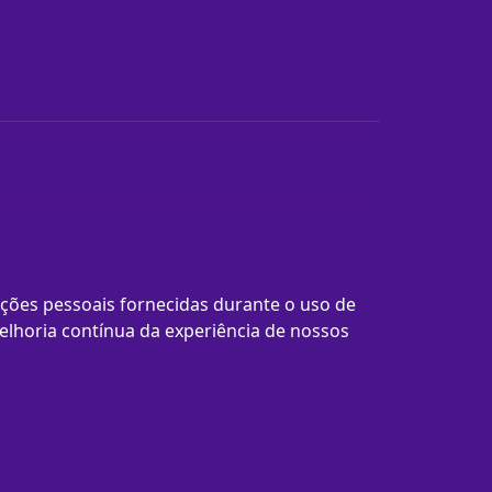
ções pessoais fornecidas durante o uso de
elhoria contínua da experiência de nossos