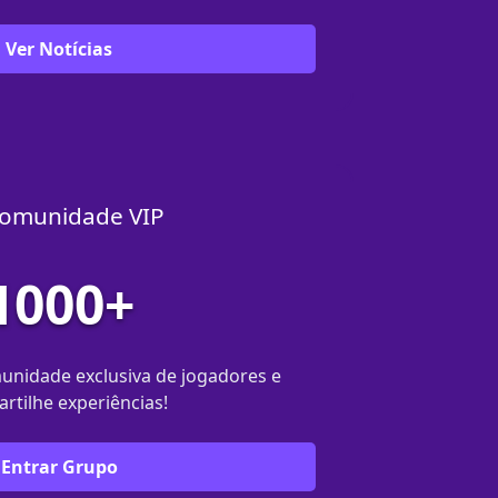
Ver Notícias
Comunidade VIP
1000+
unidade exclusiva de jogadores e
rtilhe experiências!
Entrar Grupo