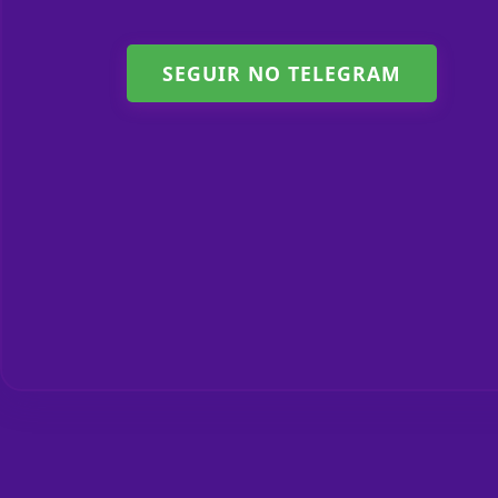
SEGUIR NO TELEGRAM