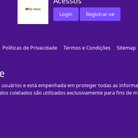
Acessos
Login
Registrar-se
Políticas de Privacidade
Termos e Condições
Sitemap
de
us usuários e está empenhada em proteger todas as informa
os coletados são utilizados exclusivamente para fins de m