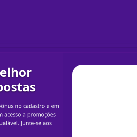
elhor
postas
bônus no cadastro e em
em acesso a promoções
ualável. Junte-se aos