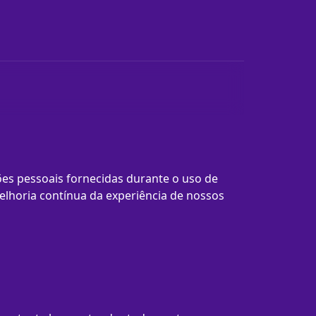
ões pessoais fornecidas durante o uso de
elhoria contínua da experiência de nossos