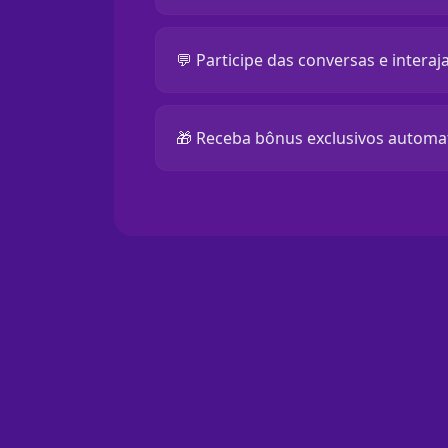
💬 Participe das conversas e interaj
🎁 Receba bônus exclusivos autom