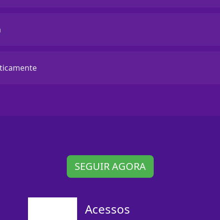
a
aticamente
SEGUIR AGORA
Acessos