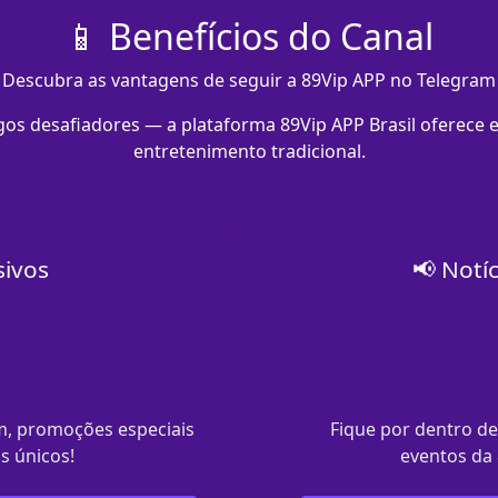
📱 Benefícios do Canal
Descubra as vantagens de seguir a 89Vip APP no Telegram
os desafiadores — a plataforma 89Vip APP Brasil oferece ex
entretenimento tradicional.
sivos
📢 Notí
m, promoções especiais
Fique por dentro d
s únicos!
eventos da