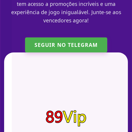
tem acesso a promoções incríveis e uma
experiência de jogo inigualável. Junte-se aos
vencedores agora!
SEGUIR NO TELEGRAM