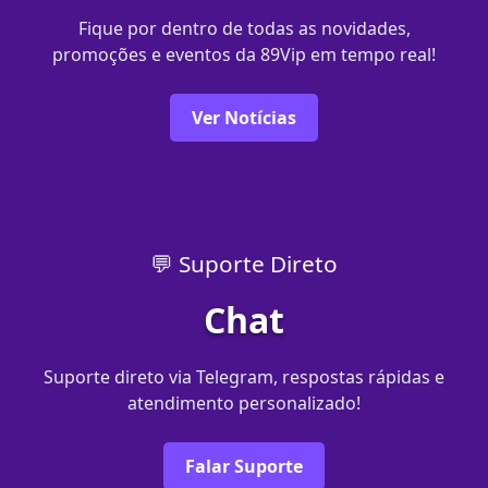
Fique por dentro de todas as novidades,
promoções e eventos da 89Vip em tempo real!
Ver Notícias
💬 Suporte Direto
Chat
Suporte direto via Telegram, respostas rápidas e
atendimento personalizado!
Falar Suporte