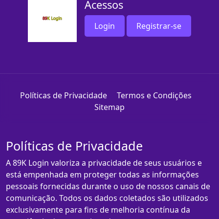
Acessos
Login
Registrar-se
Políticas de Privacidade
Termos e Condições
Sitemap
Políticas de Privacidade
A 89K Login valoriza a privacidade de seus usuários e
está empenhada em proteger todas as informações
pessoais fornecidas durante o uso de nossos canais de
comunicação. Todos os dados coletados são utilizados
exclusivamente para fins de melhoria contínua da