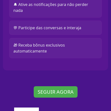
🔔 Ative as notificações para não perder
nada
💬 Participe das conversas e interaja
🎁 Receba bônus exclusivos
automaticamente
SEGUIR AGORA