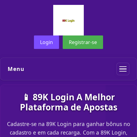
Login
Registrar-se
Menu
📱 89K Login A Melhor
Plataforma de Apostas
Cadastre-se na 89K Login para ganhar bônus no
cadastro e em cada recarga. Com a 89K Login,