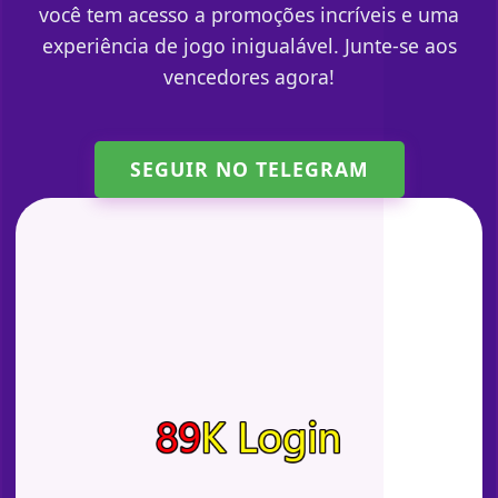
você tem acesso a promoções incríveis e uma
experiência de jogo inigualável. Junte-se aos
vencedores agora!
SEGUIR NO TELEGRAM