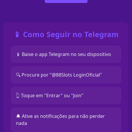
📱 Como Seguir no Telegram
📱 Baixe o app Telegram no seu dispositivo
🔍 Procure por "@88Slots LoginOficial"
👆 Toque em "Entrar" ou "Join"
🔔 Ative as notificações para não perder
nada