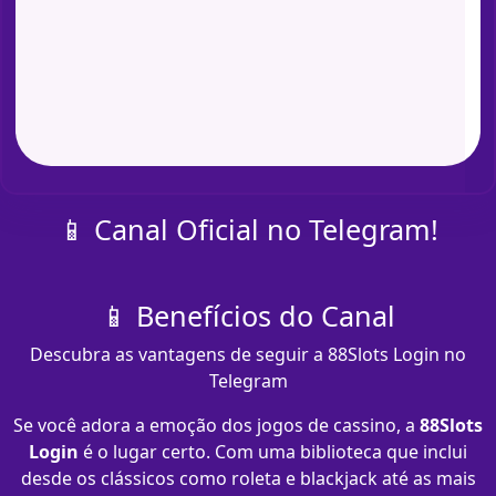
📱 Canal Oficial no Telegram!
📱 Benefícios do Canal
Descubra as vantagens de seguir a 88Slots Login no
Telegram
Se você adora a emoção dos jogos de cassino, a
88Slots
Login
é o lugar certo. Com uma biblioteca que inclui
desde os clássicos como roleta e blackjack até as mais