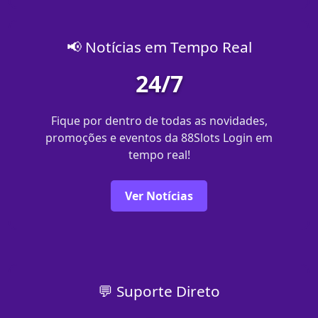
📢 Notícias em Tempo Real
24/7
Fique por dentro de todas as novidades,
promoções e eventos da 88Slots Login em
tempo real!
Ver Notícias
💬 Suporte Direto