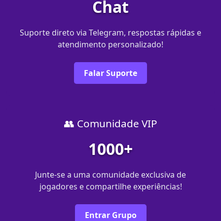
Chat
Suporte direto via Telegram, respostas rápidas e
atendimento personalizado!
Falar Suporte
👥 Comunidade VIP
1000+
Junte-se a uma comunidade exclusiva de
jogadores e compartilhe experiências!
Entrar Grupo