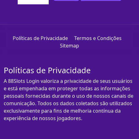
Políticas de Privacidade
Termos e Condições
Sitemap
Políticas de Privacidade
A 88Slots Login valoriza a privacidade de seus usuários
e está empenhada em proteger todas as informações
pessoais fornecidas durante o uso de nossos canais de
comunicação. Todos os dados coletados são utilizados
exclusivamente para fins de melhoria contínua da
experiência de nossos jogadores.