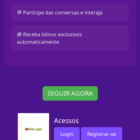
💬 Participe das conversas e interaja
🎁 Receba bônus exclusivos
automaticamente
SEGUIR AGORA
Acessos
Login
Registrar-se