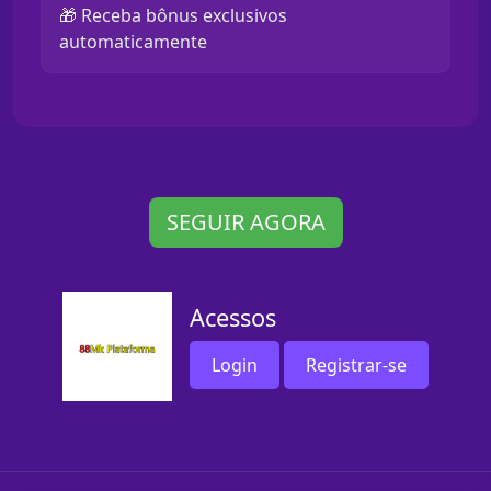
🎁 Receba bônus exclusivos
automaticamente
SEGUIR AGORA
Acessos
Login
Registrar-se