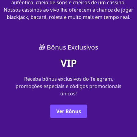
autêntico, cheio de sons e cheiros de um cassino.
Nossos cassinos ao vivo lhe oferecem a chance de jogar
blackjack, bacará, roleta e muito mais em tempo real.
🎁 Bônus Exclusivos
VIP
Receba bônus exclusivos do Telegram,
promoções especiais e códigos promocionais
únicos!
Ver Bônus