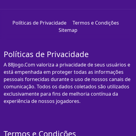
Políticas de Privacidade
Termos e Condições
Sitemap
Políticas de Privacidade
A 88Jogo.Com valoriza a privacidade de seus usuários e
está empenhada em proteger todas as informações
pessoais fornecidas durante o uso de nossos canais de
comunicação. Todos os dados coletados são utilizados
exclusivamente para fins de melhoria contínua da
experiência de nossos jogadores.
Termos e Condições