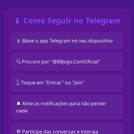
📱 Como Seguir no Telegram
📱 Baixe o app Telegram no seu dispositivo
🔍 Procure por "@88Jogo.ComOficial"
👆 Toque em "Entrar" ou "Join"
🔔 Ative as notificações para não perder
nada
💬 Participe das conversas e interaja