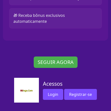
🎁 Receba bônus exclusivos
automaticamente
SEGUIR AGORA
Acessos
Login
Registrar-se