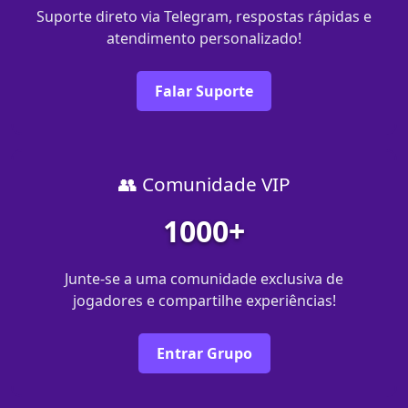
Suporte direto via Telegram, respostas rápidas e
atendimento personalizado!
Falar Suporte
👥 Comunidade VIP
1000+
Junte-se a uma comunidade exclusiva de
jogadores e compartilhe experiências!
Entrar Grupo