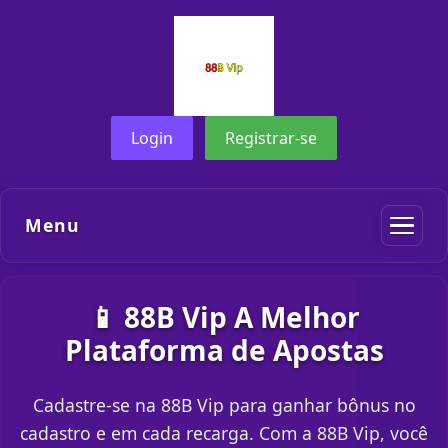
Login
Registrar-se
Menu
📱 88B Vip A Melhor
Plataforma de Apostas
Cadastre-se na 88B Vip para ganhar bônus no
cadastro e em cada recarga. Com a 88B Vip, você