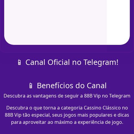
📱 Canal Oficial no Telegram!
📱 Benefícios do Canal
Descubra as vantagens de seguir a 88B Vip no Telegram
Descubra o que torna a categoria Cassino Clássico no
88B Vip tão especial, seus jogos mais populares e dicas
para aproveitar ao máximo a experiência de jogo.