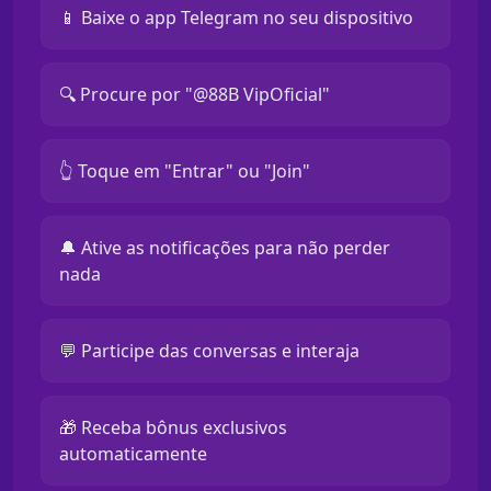
📱 Baixe o app Telegram no seu dispositivo
🔍 Procure por "@88B VipOficial"
👆 Toque em "Entrar" ou "Join"
🔔 Ative as notificações para não perder
nada
💬 Participe das conversas e interaja
🎁 Receba bônus exclusivos
automaticamente