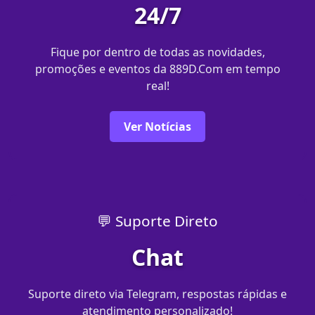
24/7
Fique por dentro de todas as novidades,
promoções e eventos da 889D.Com em tempo
real!
Ver Notícias
💬 Suporte Direto
Chat
Suporte direto via Telegram, respostas rápidas e
atendimento personalizado!