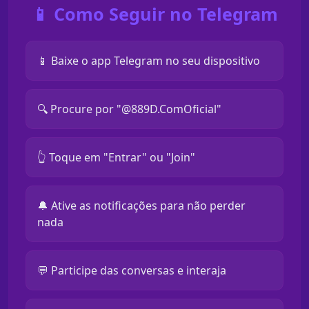
📱 Como Seguir no Telegram
📱 Baixe o app Telegram no seu dispositivo
🔍 Procure por "@889D.ComOficial"
👆 Toque em "Entrar" ou "Join"
🔔 Ative as notificações para não perder
nada
💬 Participe das conversas e interaja