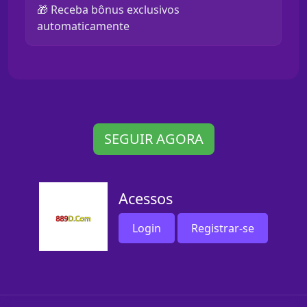
🎁 Receba bônus exclusivos
automaticamente
SEGUIR AGORA
Acessos
Login
Registrar-se