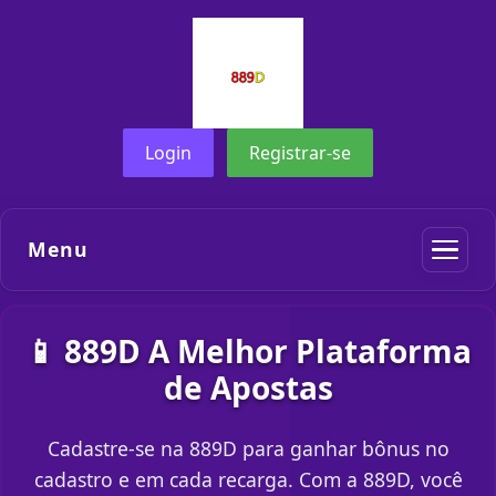
Login
Registrar-se
Menu
📱 889D A Melhor Plataforma
de Apostas
Cadastre-se na 889D para ganhar bônus no
cadastro e em cada recarga. Com a 889D, você