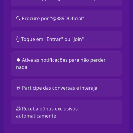
🔍 Procure por "@889DOficial"
👆 Toque em "Entrar" ou "Join"
🔔 Ative as notificações para não perder
nada
💬 Participe das conversas e interaja
🎁 Receba bônus exclusivos
automaticamente