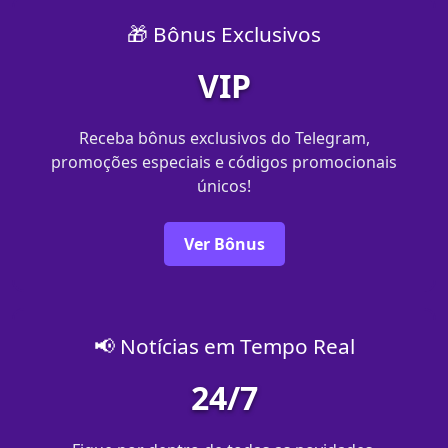
🎁 Bônus Exclusivos
VIP
Receba bônus exclusivos do Telegram,
promoções especiais e códigos promocionais
únicos!
Ver Bônus
📢 Notícias em Tempo Real
24/7