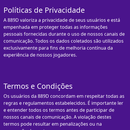
Políticas de Privacidade
A 889D valoriza a privacidade de seus usuários e está
empenhada em proteger todas as informações
pessoais fornecidas durante o uso de nossos canais de
comunicação. Todos os dados coletados são utilizados
exclusivamente para fins de melhoria contínua da
experiência de nossos jogadores.
Termos e Condições
Os usuários da 889D concordam em respeitar todas as
regras e regulamentos estabelecidos. É importante ler
e entender todos os termos antes de participar de
nossos canais de comunicação. A violação destes
termos pode resultar em penalizações ou na