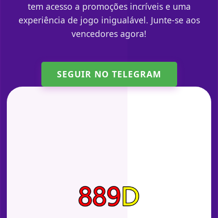
tem acesso a promoções incríveis e uma
experiência de jogo inigualável. Junte-se aos
vencedores agora!
SEGUIR NO TELEGRAM