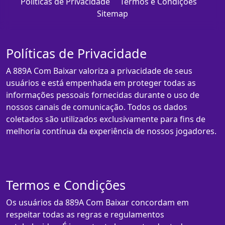
Políticas de Privacidade
Termos e Condições
Sitemap
Políticas de Privacidade
A 889A Com Baixar valoriza a privacidade de seus
usuários e está empenhada em proteger todas as
informações pessoais fornecidas durante o uso de
nossos canais de comunicação. Todos os dados
coletados são utilizados exclusivamente para fins de
melhoria contínua da experiência de nossos jogadores.
Termos e Condições
Os usuários da 889A Com Baixar concordam em
respeitar todas as regras e regulamentos