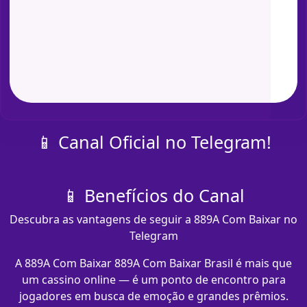
📱 Canal Oficial no Telegram!
📱 Benefícios do Canal
Descubra as vantagens de seguir a 889A Com Baixar no
Telegram
A 889A Com Baixar 889A Com Baixar Brasil é mais que
um cassino online — é um ponto de encontro para
jogadores em busca de emoção e grandes prêmios.