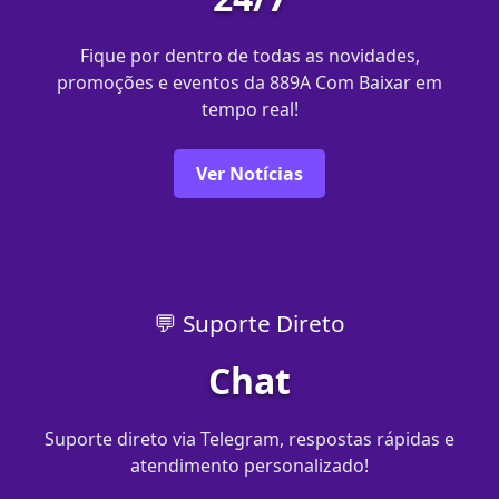
Fique por dentro de todas as novidades,
promoções e eventos da 889A Com Baixar em
tempo real!
Ver Notícias
💬 Suporte Direto
Chat
Suporte direto via Telegram, respostas rápidas e
atendimento personalizado!