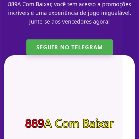
889A Com Baixar, você tem acesso a promoções
incríveis e uma experiência de jogo inigualável.
Junte-se aos vencedores agora!
SEGUIR NO TELEGRAM