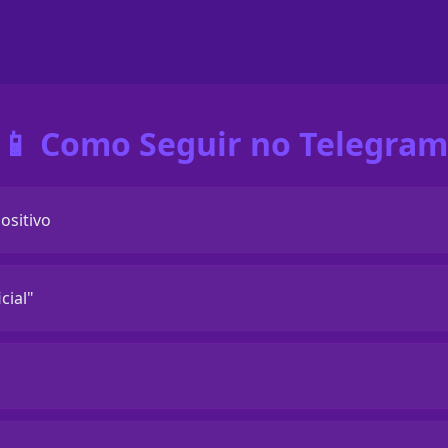
📱 Como Seguir no Telegram
ositivo
cial"