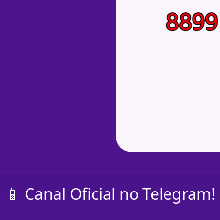
📱 Canal Oficial no Telegram!