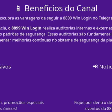
📱 Benefícios do Canal
scubra as vantagens de seguir a 8899 Win Login no Teleg
cia, o
8899 Win Login
realiza auditorias internas e externa
padrões de segurança. Essas auditorias são fundamentais 
entar melhorias contínuas no sistema de segurança da pl
sivos
📢 Notí
m, promoções especiais
Fique por dentro d
s únicos!
eventos da 88