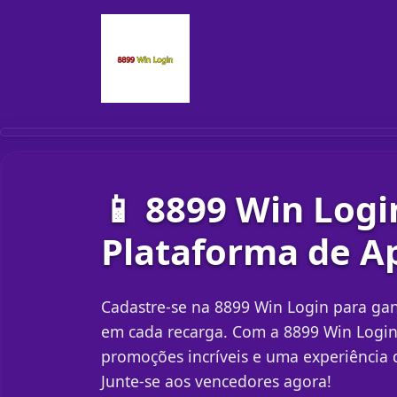
📱 8899 Win Logi
Plataforma de A
Cadastre-se na 8899 Win Login para ga
em cada recarga. Com a 8899 Win Login
promoções incríveis e uma experiência d
Junte-se aos vencedores agora!