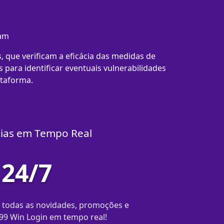
ram
s, que verificam a eficácia das medidas de
para identificar eventuais vulnerabilidades
ataforma.
cias em Tempo Real
24/7
e todas as novidades, promoções e
99 Win Login em tempo real!