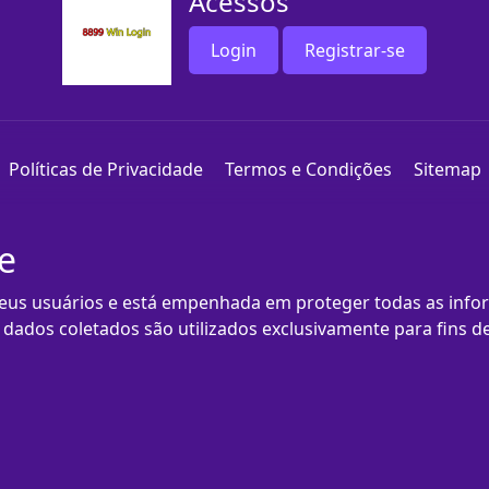
Acessos
Login
Registrar-se
Políticas de Privacidade
Termos e Condições
Sitemap
de
 seus usuários e está empenhada em proteger todas as inf
dados coletados são utilizados exclusivamente para fins d