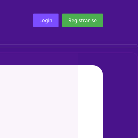
Login
Registrar-se