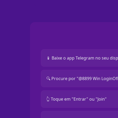
📱 Baixe o app Telegram no seu disp
🔍 Procure por "@8899 Win LoginOfi
👆 Toque em "Entrar" ou "Join"