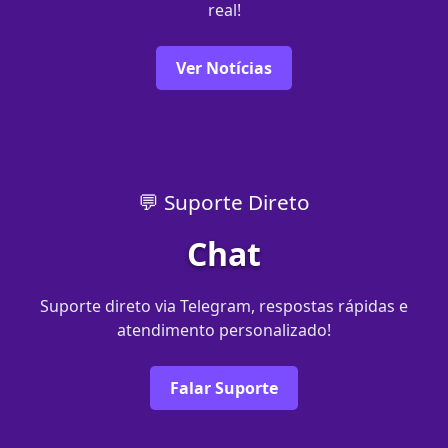
real!
Ver Notícias
💬 Suporte Direto
Chat
Suporte direto via Telegram, respostas rápidas e
atendimento personalizado!
Falar Suporte