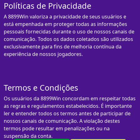
Políticas de Privacidade
A 8899Win valoriza a privacidade de seus usuários e
está empenhada em proteger todas as informações
pessoais fornecidas durante o uso de nossos canais de
comunicação. Todos os dados coletados são utilizados
exclusivamente para fins de melhoria contínua da
experiência de nossos jogadores.
Termos e Condições
Os usuários da 8899Win concordam em respeitar todas
as regras e regulamentos estabelecidos. É importante
ler e entender todos os termos antes de participar de
nossos canais de comunicação. A violação destes
termos pode resultar em penalizações ou na
suspensão da conta.