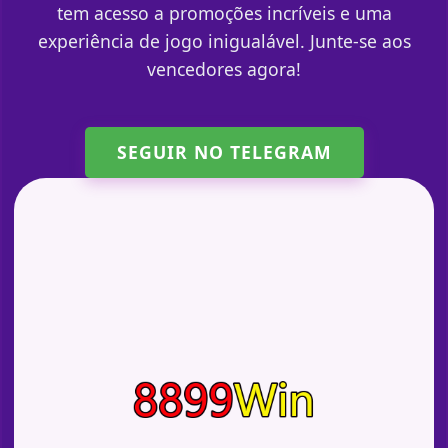
tem acesso a promoções incríveis e uma
experiência de jogo inigualável. Junte-se aos
vencedores agora!
SEGUIR NO TELEGRAM