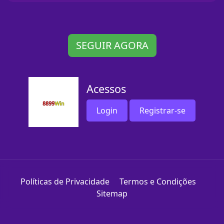
SEGUIR AGORA
Acessos
Login
Registrar-se
Políticas de Privacidade
Termos e Condições
Sitemap