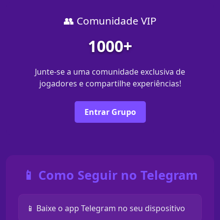
👥 Comunidade VIP
1000+
Junte-se a uma comunidade exclusiva de
jogadores e compartilhe experiências!
Entrar Grupo
📱 Como Seguir no Telegram
📱 Baixe o app Telegram no seu dispositivo