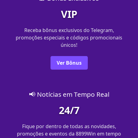
VIP
Receba bônus exclusivos do Telegram,
promoções especiais e códigos promocionais
únicos!
Ver Bônus
📢 Notícias em Tempo Real
24/7
Fique por dentro de todas as novidades,
promoções e eventos da 8899Win em tempo