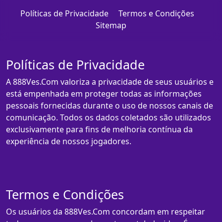
Políticas de Privacidade
Termos e Condições
Sitemap
Políticas de Privacidade
A 888Ves.Com valoriza a privacidade de seus usuários e
está empenhada em proteger todas as informações
pessoais fornecidas durante o uso de nossos canais de
comunicação. Todos os dados coletados são utilizados
exclusivamente para fins de melhoria contínua da
experiência de nossos jogadores.
Termos e Condições
Os usuários da 888Ves.Com concordam em respeitar