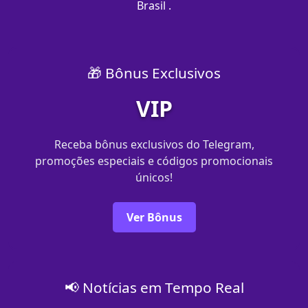
Brasil .
🎁 Bônus Exclusivos
VIP
Receba bônus exclusivos do Telegram,
promoções especiais e códigos promocionais
únicos!
Ver Bônus
📢 Notícias em Tempo Real