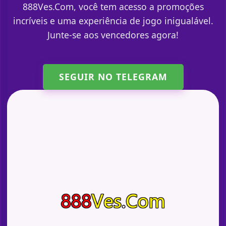
888Ves.Com, você tem acesso a promoções
incríveis e uma experiência de jogo inigualável.
Junte-se aos vencedores agora!
SEGUIR NO TELEGRAM