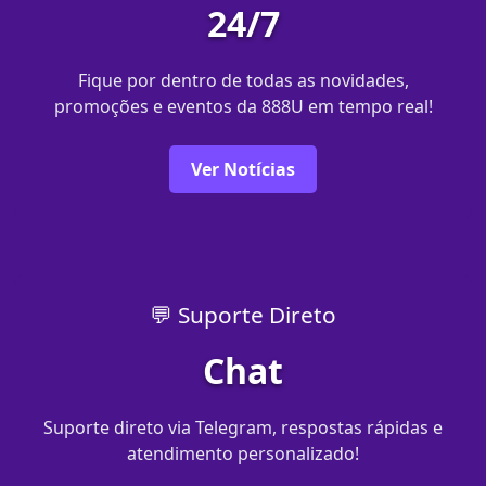
24/7
Fique por dentro de todas as novidades,
promoções e eventos da 888U em tempo real!
Ver Notícias
💬 Suporte Direto
Chat
Suporte direto via Telegram, respostas rápidas e
atendimento personalizado!