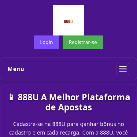
Login
Registrar-se
Menu
📱 888U A Melhor Plataforma
de Apostas
Cadastre-se na 888U para ganhar bônus no
cadastro e em cada recarga. Com a 888U, você