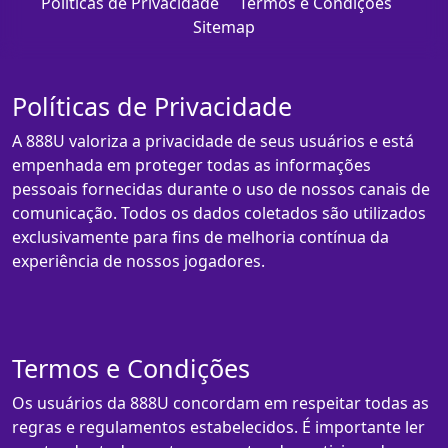
Políticas de Privacidade
Termos e Condições
Sitemap
Políticas de Privacidade
A 888U valoriza a privacidade de seus usuários e está
empenhada em proteger todas as informações
pessoais fornecidas durante o uso de nossos canais de
comunicação. Todos os dados coletados são utilizados
exclusivamente para fins de melhoria contínua da
experiência de nossos jogadores.
Termos e Condições
Os usuários da 888U concordam em respeitar todas as
regras e regulamentos estabelecidos. É importante ler