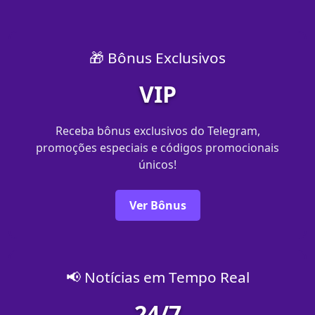
🎁 Bônus Exclusivos
VIP
Receba bônus exclusivos do Telegram,
promoções especiais e códigos promocionais
únicos!
Ver Bônus
📢 Notícias em Tempo Real
24/7