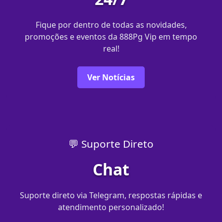
Fique por dentro de todas as novidades,
promoções e eventos da 888Pg Vip em tempo
real!
Ver Notícias
💬 Suporte Direto
Chat
Suporte direto via Telegram, respostas rápidas e
atendimento personalizado!