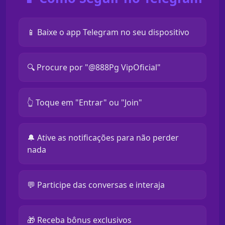
📱 Baixe o app Telegram no seu dispositivo
🔍 Procure por "@888Pg VipOficial"
👆 Toque em "Entrar" ou "Join"
🔔 Ative as notificações para não perder
nada
💬 Participe das conversas e interaja
🎁 Receba bônus exclusivos