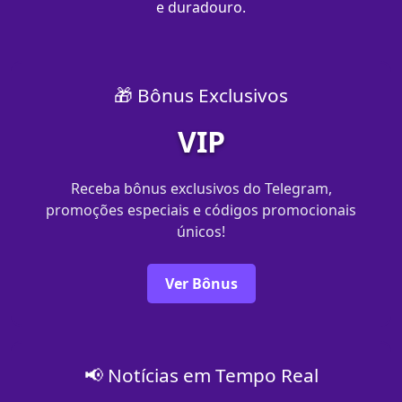
e duradouro.
🎁 Bônus Exclusivos
VIP
Receba bônus exclusivos do Telegram,
promoções especiais e códigos promocionais
únicos!
Ver Bônus
📢 Notícias em Tempo Real