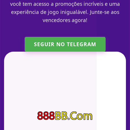
você tem acesso a promoções incríveis e uma
experiência de jogo inigualável. Junte-se aos
vencedores agora!
SEGUIR NO TELEGRAM