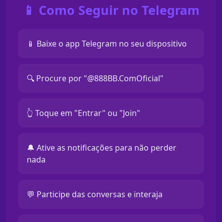
📱 Como Seguir no Telegram
📱 Baixe o app Telegram no seu dispositivo
🔍 Procure por "@888BB.ComOficial"
👆 Toque em "Entrar" ou "Join"
🔔 Ative as notificações para não perder
nada
💬 Participe das conversas e interaja