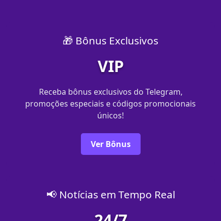
🎁 Bônus Exclusivos
VIP
Receba bônus exclusivos do Telegram,
promoções especiais e códigos promocionais
únicos!
Ver Bônus
📢 Notícias em Tempo Real
24/7