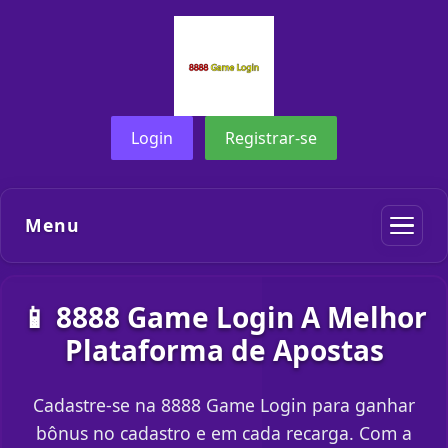
Login
Registrar-se
Menu
📱 8888 Game Login A Melhor
Plataforma de Apostas
Cadastre-se na 8888 Game Login para ganhar
bônus no cadastro e em cada recarga. Com a