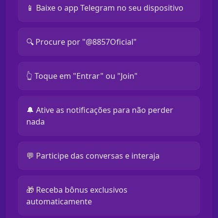
📱 Baixe o app Telegram no seu dispositivo
🔍 Procure por "@8857Oficial"
👆 Toque em "Entrar" ou "Join"
🔔 Ative as notificações para não perder
nada
💬 Participe das conversas e interaja
🎁 Receba bônus exclusivos
automaticamente