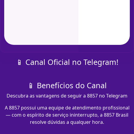
📱 Canal Oficial no Telegram!
📱 Benefícios do Canal
Descubra as vantagens de seguir a 8857 no Telegram
A 8857 possui uma equipe de atendimento profissional
— com o espírito de serviço ininterrupto, a 8857 Brasil
resolve dúvidas a qualquer hora.