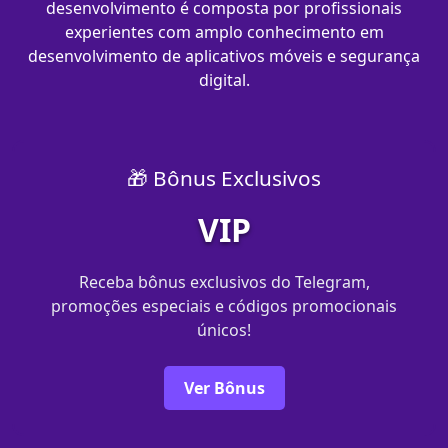
desenvolvimento é composta por profissionais
experientes com amplo conhecimento em
desenvolvimento de aplicativos móveis e segurança
digital.
🎁 Bônus Exclusivos
VIP
Receba bônus exclusivos do Telegram,
promoções especiais e códigos promocionais
únicos!
Ver Bônus