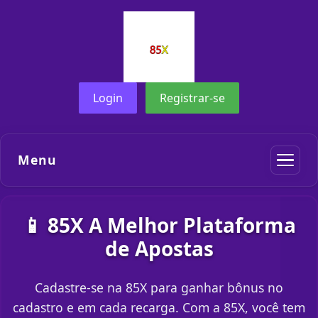
Login
Registrar-se
Menu
📱 85X A Melhor Plataforma
de Apostas
Cadastre-se na 85X para ganhar bônus no
cadastro e em cada recarga. Com a 85X, você tem