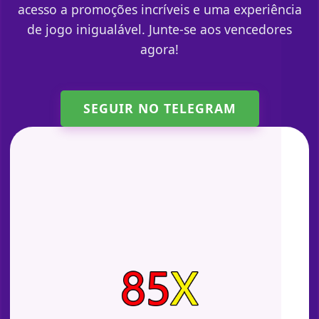
acesso a promoções incríveis e uma experiência
de jogo inigualável. Junte-se aos vencedores
agora!
SEGUIR NO TELEGRAM