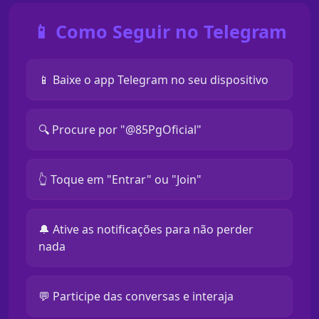
📱 Como Seguir no Telegram
📱 Baixe o app Telegram no seu dispositivo
🔍 Procure por "@85PgOficial"
👆 Toque em "Entrar" ou "Join"
🔔 Ative as notificações para não perder
nada
💬 Participe das conversas e interaja