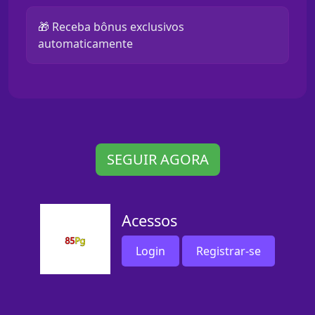
🎁 Receba bônus exclusivos
automaticamente
SEGUIR AGORA
Acessos
Login
Registrar-se