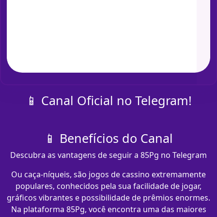
📱 Canal Oficial no Telegram!
📱 Benefícios do Canal
Descubra as vantagens de seguir a 85Pg no Telegram
Ou caça-níqueis, são jogos de cassino extremamente
populares, conhecidos pela sua facilidade de jogar,
gráficos vibrantes e possibilidade de prêmios enormes.
Na plataforma 85Pg, você encontra uma das maiores