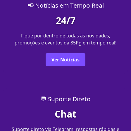
📢 Notícias em Tempo Real
24/7
Fique por dentro de todas as novidades,
promoções e eventos da 85Pg em tempo real!
Ver Notícias
💬 Suporte Direto
Chat
Suporte direto via Telegram, respostas rápidas e