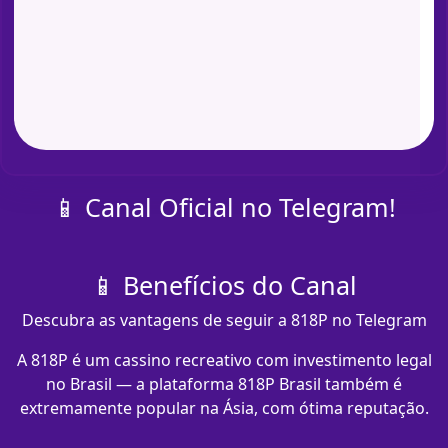
📱 Canal Oficial no Telegram!
📱 Benefícios do Canal
Descubra as vantagens de seguir a 818P no Telegram
A 818P é um cassino recreativo com investimento legal
no Brasil — a plataforma 818P Brasil também é
extremamente popular na Ásia, com ótima reputação.