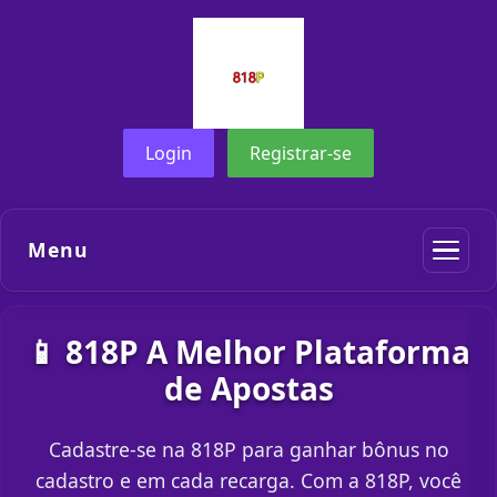
Login
Registrar-se
Menu
📱 818P A Melhor Plataforma
de Apostas
Cadastre-se na 818P para ganhar bônus no
cadastro e em cada recarga. Com a 818P, você