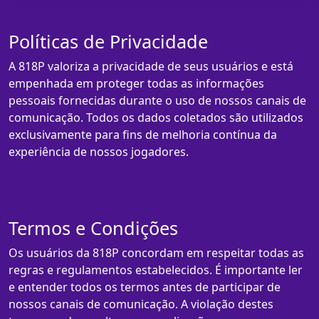
Políticas de Privacidade
A 818P valoriza a privacidade de seus usuários e está
empenhada em proteger todas as informações
pessoais fornecidas durante o uso de nossos canais de
comunicação. Todos os dados coletados são utilizados
exclusivamente para fins de melhoria contínua da
experiência de nossos jogadores.
Termos e Condições
Os usuários da 818P concordam em respeitar todas as
regras e regulamentos estabelecidos. É importante ler
e entender todos os termos antes de participar de
nossos canais de comunicação. A violação destes