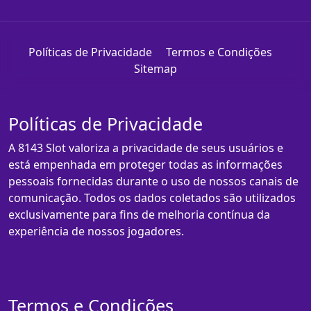
Políticas de Privacidade
Termos e Condições
Sitemap
Políticas de Privacidade
A 8143 Slot valoriza a privacidade de seus usuários e
está empenhada em proteger todas as informações
pessoais fornecidas durante o uso de nossos canais de
comunicação. Todos os dados coletados são utilizados
exclusivamente para fins de melhoria contínua da
experiência de nossos jogadores.
Termos e Condições