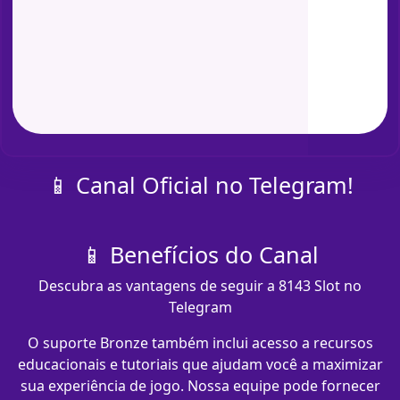
📱 Canal Oficial no Telegram!
📱 Benefícios do Canal
Descubra as vantagens de seguir a 8143 Slot no
Telegram
O suporte Bronze também inclui acesso a recursos
educacionais e tutoriais que ajudam você a maximizar
sua experiência de jogo. Nossa equipe pode fornecer