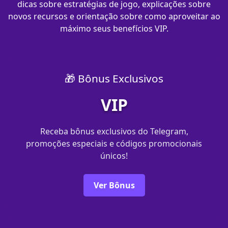
dicas sobre estratégias de jogo, explicações sobre
novos recursos e orientação sobre como aproveitar ao
máximo seus benefícios VIP.
🎁 Bônus Exclusivos
VIP
Receba bônus exclusivos do Telegram,
promoções especiais e códigos promocionais
únicos!
Ver Bônus