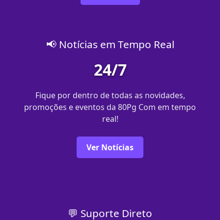
📢 Notícias em Tempo Real
24/7
Fique por dentro de todas as novidades,
promoções e eventos da 80Pg Com em tempo
real!
Ver Notícias
💬 Suporte Direto