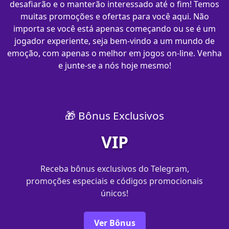
desafiarão e o manterão interessado até o fim! Temos
muitas promoções e ofertas para você aqui. Não
importa se você está apenas começando ou se é um
jogador experiente, seja bem-vindo a um mundo de
emoção, com apenas o melhor em jogos on-line. Venha
e junte-se a nós hoje mesmo!
🎁 Bônus Exclusivos
VIP
Receba bônus exclusivos do Telegram,
promoções especiais e códigos promocionais
únicos!
Ver Bônus