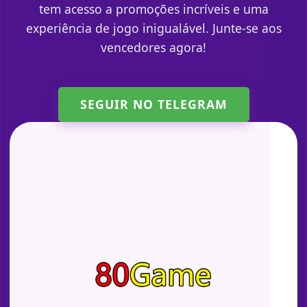
tem acesso a promoções incríveis e uma
experiência de jogo inigualável. Junte-se aos
vencedores agora!
SEGUIR NO TELEGRAM