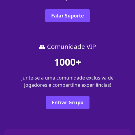
Falar Suporte
👥 Comunidade VIP
1000+
Junte-se a uma comunidade exclusiva de
jogadores e compartilhe experiências!
Entrar Grupo