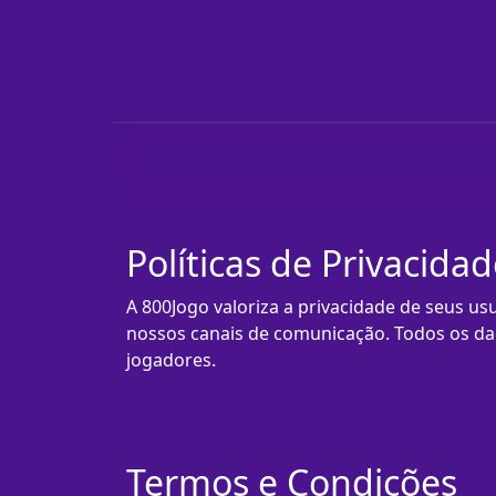
Políticas de Privacida
A 800Jogo valoriza a privacidade de seus u
nossos canais de comunicação. Todos os dad
jogadores.
Termos e Condições