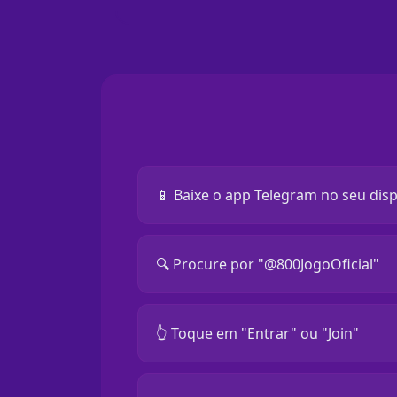
📱 Baixe o app Telegram no seu disp
🔍 Procure por "@800JogoOficial"
👆 Toque em "Entrar" ou "Join"