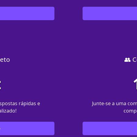
reto
👥 
t
espostas rápidas e
Junte-se a uma com
lizado!
compa
e