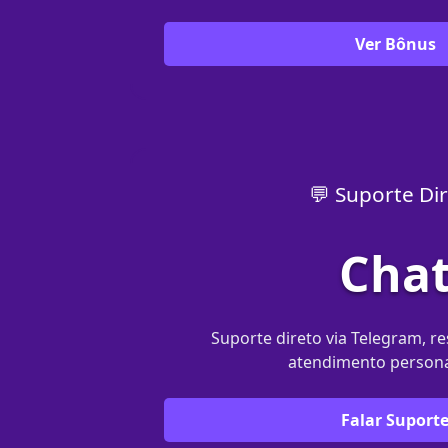
Ver Bônus
💬 Suporte Di
Cha
Suporte direto via Telegram, r
atendimento persona
Falar Suport