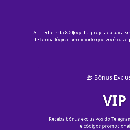
A interface da 800Jogo foi projetada para se
de forma lógica, permitindo que você naveg
🎁 Bônus Exclu
VIP
Receba bônus exclusivos do Telegra
e códigos promocionai