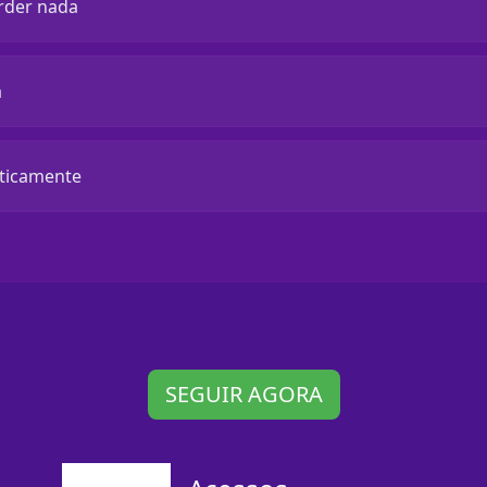
erder nada
a
aticamente
SEGUIR AGORA