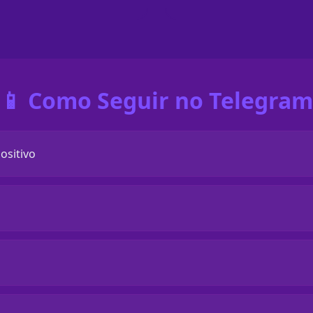
📱 Como Seguir no Telegram
ositivo