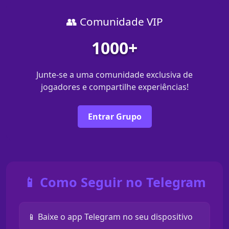
👥 Comunidade VIP
1000+
Junte-se a uma comunidade exclusiva de
jogadores e compartilhe experiências!
Entrar Grupo
📱 Como Seguir no Telegram
📱 Baixe o app Telegram no seu dispositivo