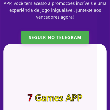
APP, você tem acesso a promoções incríveis e uma
experiência de jogo inigualável. Junte-se aos
vencedores agora!
SEGUIR NO TELEGRAM