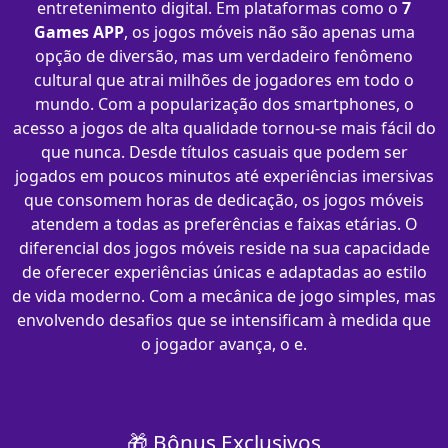
entretenimento digital. Em plataformas como o
7
Games APP
, os jogos móveis não são apenas uma
opção de diversão, mas um verdadeiro fenômeno
cultural que atrai milhões de jogadores em todo o
mundo. Com a popularização dos smartphones, o
acesso a jogos de alta qualidade tornou-se mais fácil do
que nunca. Desde títulos casuais que podem ser
jogados em poucos minutos até experiências imersivas
que consomem horas de dedicação, os jogos móveis
atendem a todas as preferências e faixas etárias. O
diferencial dos jogos móveis reside na sua capacidade
de oferecer experiências únicas e adaptadas ao estilo
de vida moderno. Com a mecânica de jogo simples, mas
envolvendo desafios que se intensificam à medida que
o jogador avança, o e.
🎁 Bônus Exclusivos