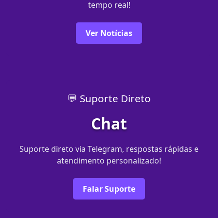
tempo real!
Ver Notícias
💬 Suporte Direto
Chat
Suporte direto via Telegram, respostas rápidas e
atendimento personalizado!
Falar Suporte