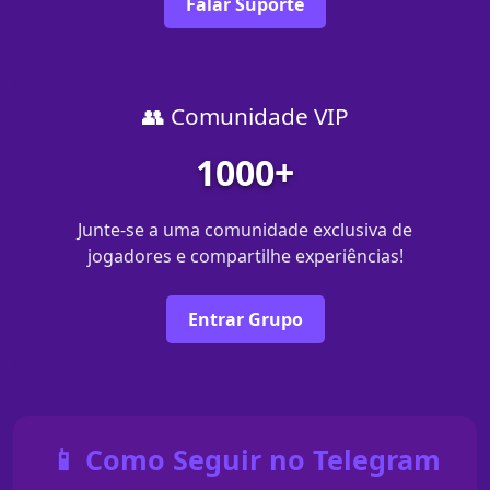
Falar Suporte
👥 Comunidade VIP
1000+
Junte-se a uma comunidade exclusiva de
jogadores e compartilhe experiências!
Entrar Grupo
📱 Como Seguir no Telegram