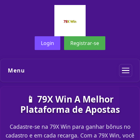
Login
Registrar-se
Menu
📱 79X Win A Melhor
Plataforma de Apostas
Cadastre-se na 79X Win para ganhar bônus no
cadastro e em cada recarga. Com a 79X Win, você