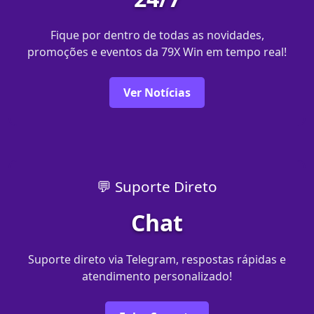
Fique por dentro de todas as novidades,
promoções e eventos da 79X Win em tempo real!
Ver Notícias
💬 Suporte Direto
Chat
Suporte direto via Telegram, respostas rápidas e
atendimento personalizado!