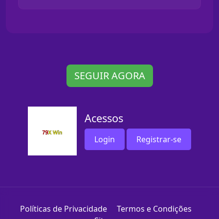
SEGUIR AGORA
Acessos
Login
Registrar-se
Políticas de Privacidade
Termos e Condições