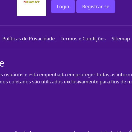
Login
Registrar-se
Políticas de Privacidade
Termos e Condições
Sitemap
de
eus usuários e está empenhada em proteger todas as inform
os coletados são utilizados exclusivamente para fins de m