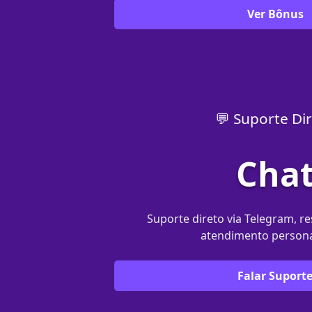
Ver Bônus
💬 Suporte Di
Cha
Suporte direto via Telegram, r
atendimento persona
Falar Suport