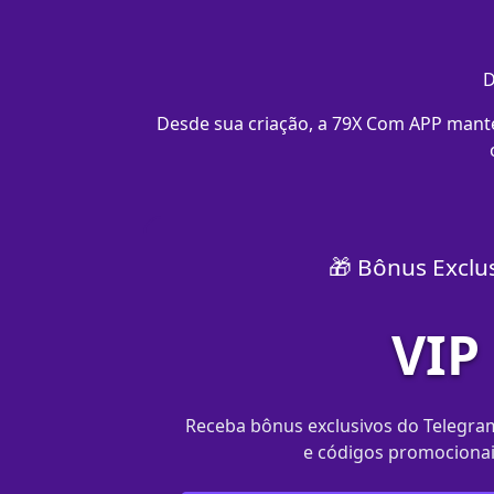
D
Desde sua criação, a 79X Com APP mant
🎁 Bônus Exclu
VIP
Receba bônus exclusivos do Telegra
e códigos promocionai