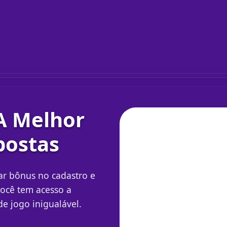
A Melhor
postas
r bônus no cadastro e
ocê tem acesso a
e jogo inigualável.