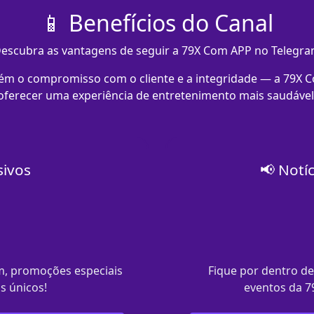
📱 Benefícios do Canal
escubra as vantagens de seguir a 79X Com APP no Telegr
ém o compromisso com o cliente e a integridade — a 79X C
oferecer uma experiência de entretenimento mais saudável
sivos
📢 Notí
m, promoções especiais
Fique por dentro d
s únicos!
eventos da 7