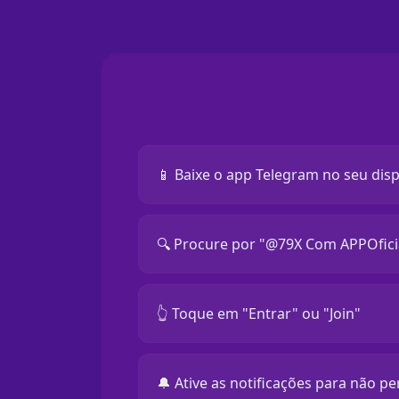
📱 Baixe o app Telegram no seu disp
🔍 Procure por "@79X Com APPOfici
👆 Toque em "Entrar" ou "Join"
🔔 Ative as notificações para não p