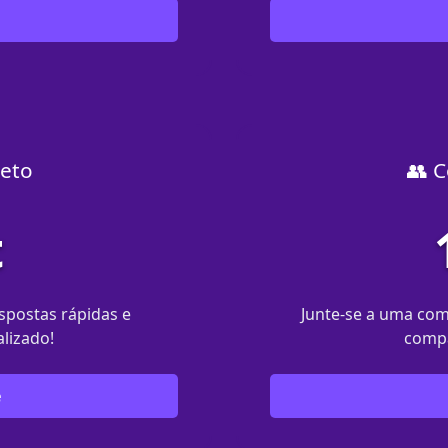
reto
👥 
t
espostas rápidas e
Junte-se a uma com
lizado!
compa
e