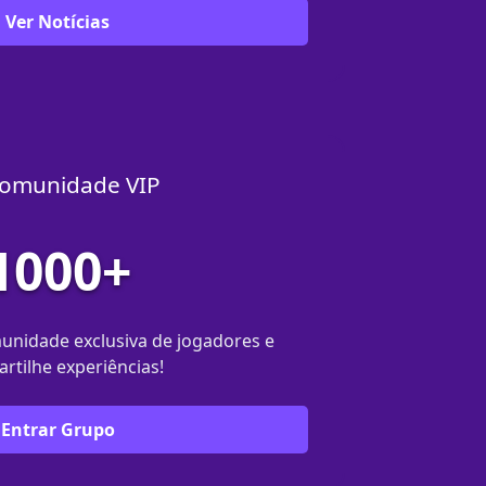
Ver Notícias
Comunidade VIP
1000+
unidade exclusiva de jogadores e
rtilhe experiências!
Entrar Grupo