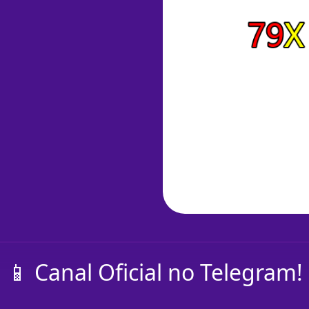
📱 Canal Oficial no Telegram!