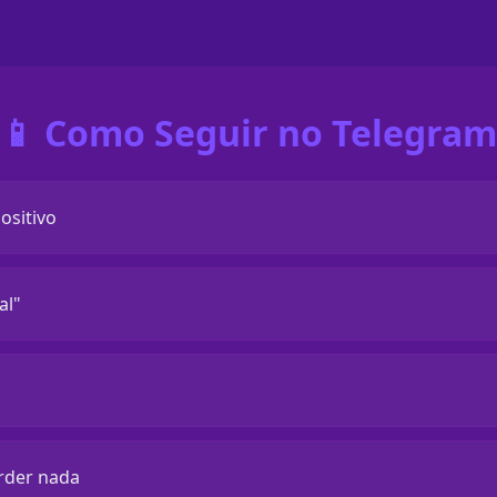
📱 Como Seguir no Telegram
ositivo
al"
erder nada