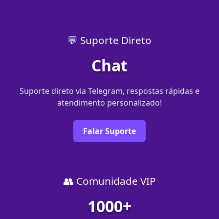
💬 Suporte Direto
Chat
Suporte direto via Telegram, respostas rápidas e
atendimento personalizado!
Falar Suporte
👥 Comunidade VIP
1000+