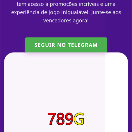
tem acesso a promoções incríveis e uma
experiência de jogo inigualável. Junte-se aos
vencedores agora!
SEGUIR NO TELEGRAM