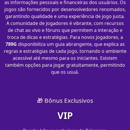
as informações pessoais e financeiras dos usuários. Os
jogos são fornecidos por desenvolvedores renomados,
garantindo qualidade e uma experiência de jogo justa.
A comunidade de jogadores é vibrante, com recursos
de chat ao vivo e fóruns que permitem a interação e
troca de dicas e estratégias. Para novos jogadores, a
789G
disponibiliza um guia abrangente, que explica as
regras e estratégias de cada jogo, tornando o ambiente
acessível até mesmo para os iniciantes. Existem
também opções para jogar gratuitamente, permitindo
que os usuá.
🎁 Bônus Exclusivos
VIP