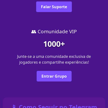
Falar Suporte
👥 Comunidade VIP
1000+
Junte-se a uma comunidade exclusiva de
jogadores e compartilhe experiências!
Entrar Grupo
📱 Como Seguir no Telegram