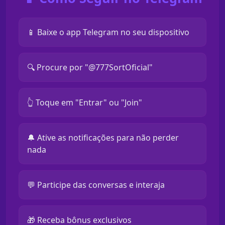
📱 Baixe o app Telegram no seu dispositivo
🔍 Procure por "@777SortOficial"
👆 Toque em "Entrar" ou "Join"
🔔 Ative as notificações para não perder
nada
💬 Participe das conversas e interaja
🎁 Receba bônus exclusivos