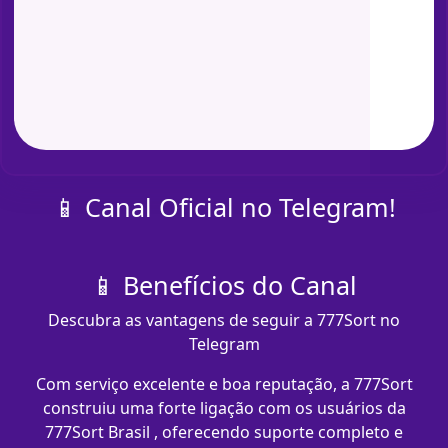
📱 Canal Oficial no Telegram!
📱 Benefícios do Canal
Descubra as vantagens de seguir a 777Sort no
Telegram
Com serviço excelente e boa reputação, a 777Sort
construiu uma forte ligação com os usuários da
777Sort Brasil , oferecendo suporte completo e