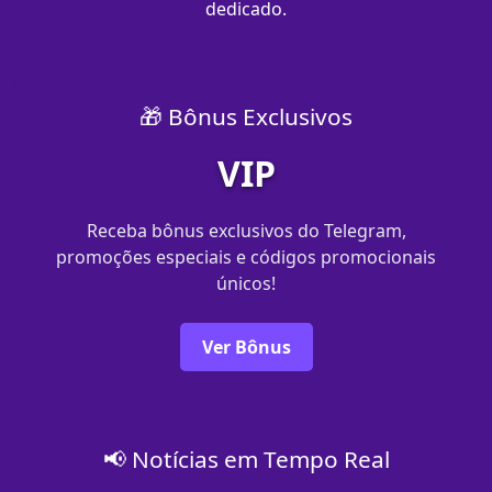
dedicado.
🎁 Bônus Exclusivos
VIP
Receba bônus exclusivos do Telegram,
promoções especiais e códigos promocionais
únicos!
Ver Bônus
📢 Notícias em Tempo Real