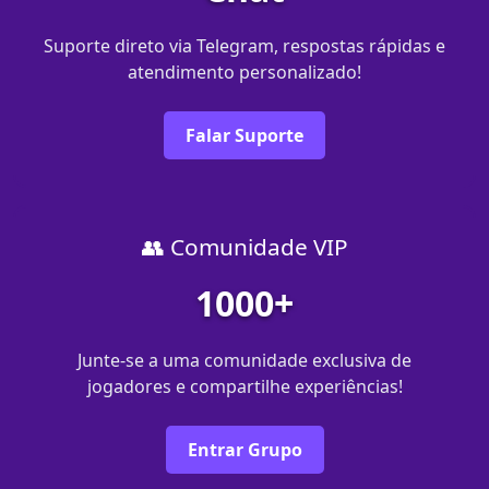
Suporte direto via Telegram, respostas rápidas e
atendimento personalizado!
Falar Suporte
👥 Comunidade VIP
1000+
Junte-se a uma comunidade exclusiva de
jogadores e compartilhe experiências!
Entrar Grupo