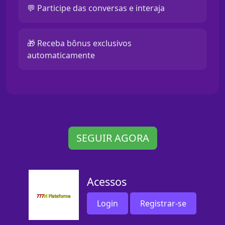
💬 Participe das conversas e interaja
🎁 Receba bônus exclusivos
automaticamente
SEGUIR AGORA
Acessos
Login
Registrar-se