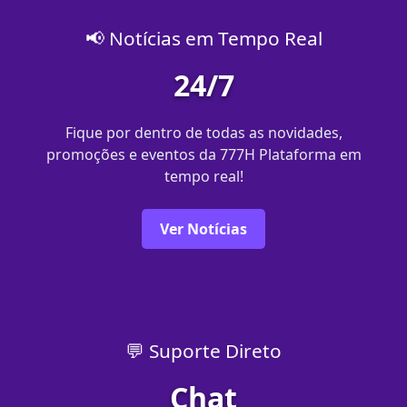
📢 Notícias em Tempo Real
24/7
Fique por dentro de todas as novidades,
promoções e eventos da 777H Plataforma em
tempo real!
Ver Notícias
💬 Suporte Direto
Chat