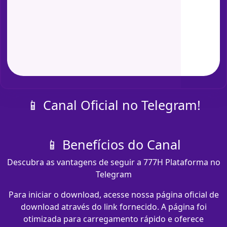
📱 Canal Oficial no Telegram!
📱 Benefícios do Canal
Descubra as vantagens de seguir a 777H Plataforma no
Telegram
Para iniciar o download, acesse nossa página oficial de
download através do link fornecido. A página foi
otimizada para carregamento rápido e oferece