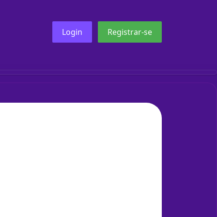
Login
Registrar-se