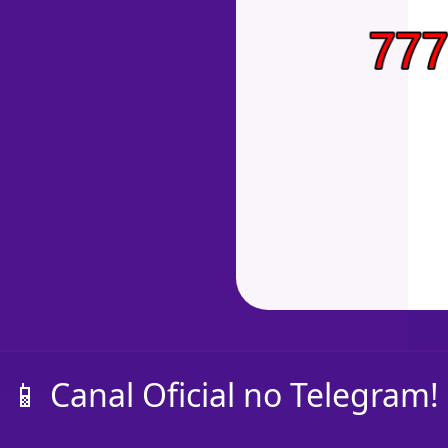
📱 Canal Oficial no Telegram!