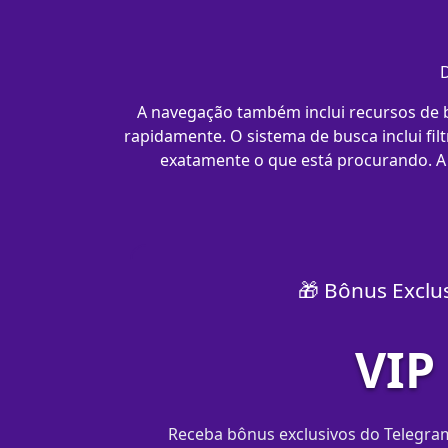
A navegação também inclui recursos de 
rapidamente. O sistema de busca inclui fi
exatamente o que está procurando. A
🎁 Bônus Exclu
VIP
Receba bônus exclusivos do Telegra