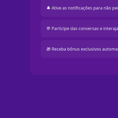
🔔 Ative as notificações para não p
💬 Participe das conversas e interaj
🎁 Receba bônus exclusivos autom