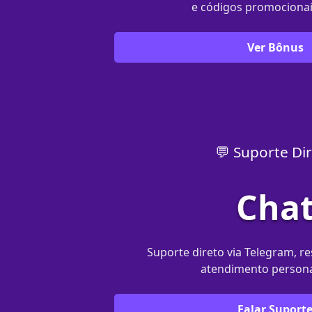
e códigos promocionai
Ver Bônus
💬 Suporte Di
Cha
Suporte direto via Telegram, r
atendimento persona
Falar Suport