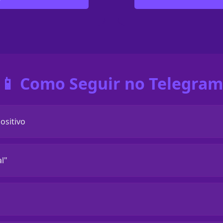
📱 Como Seguir no Telegram
ositivo
l"