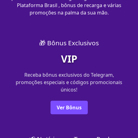
Plataforma Brasil , bônus de recarga e várias
promoções na palma da sua mão.
🎁 Bônus Exclusivos
VIP
Receba bônus exclusivos do Telegram,
promoções especiais e códigos promocionais
únicos!
Ver Bônus