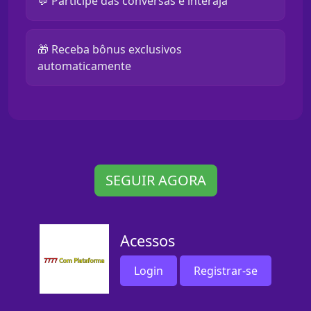
💬 Participe das conversas e interaja
🎁 Receba bônus exclusivos
automaticamente
SEGUIR AGORA
Acessos
Login
Registrar-se