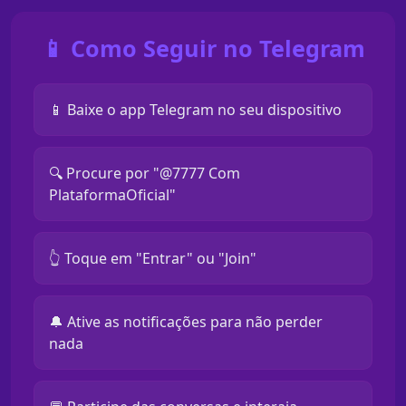
📱 Como Seguir no Telegram
📱 Baixe o app Telegram no seu dispositivo
🔍 Procure por "@7777 Com
PlataformaOficial"
👆 Toque em "Entrar" ou "Join"
🔔 Ative as notificações para não perder
nada