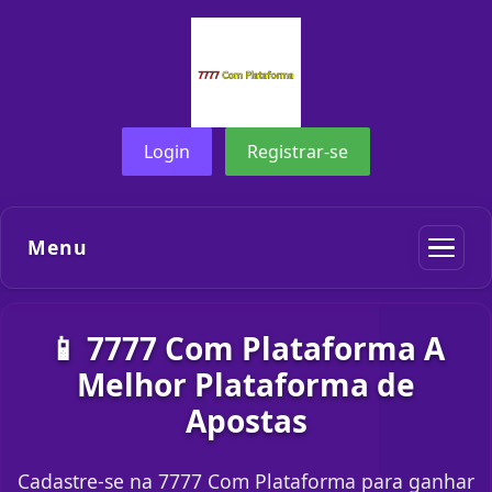
Login
Registrar-se
Menu
📱 7777 Com Plataforma A
Melhor Plataforma de
Apostas
Cadastre-se na 7777 Com Plataforma para ganhar