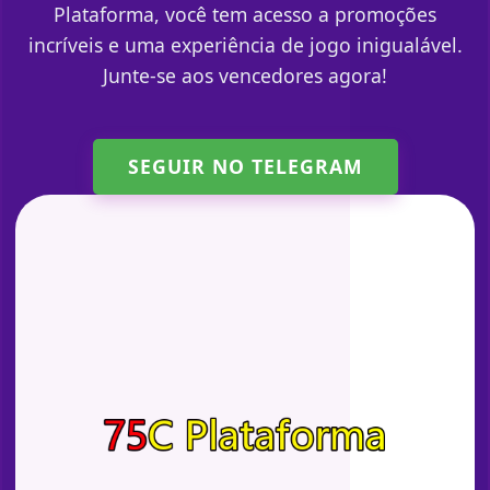
Plataforma, você tem acesso a promoções
incríveis e uma experiência de jogo inigualável.
Junte-se aos vencedores agora!
SEGUIR NO TELEGRAM