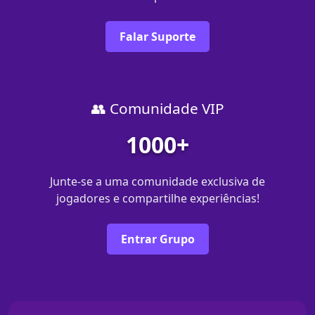
Falar Suporte
👥 Comunidade VIP
1000+
Junte-se a uma comunidade exclusiva de
jogadores e compartilhe experiências!
Entrar Grupo