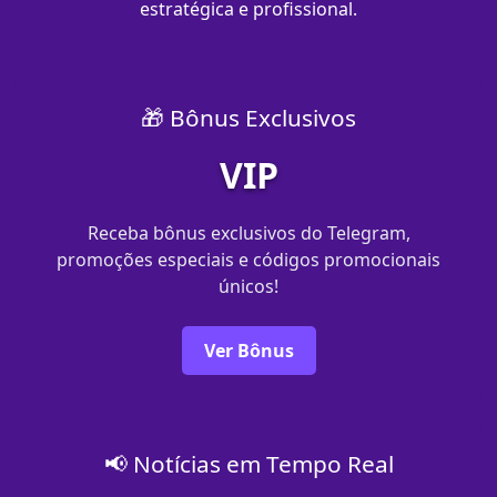
estratégica e profissional.
🎁 Bônus Exclusivos
VIP
Receba bônus exclusivos do Telegram,
promoções especiais e códigos promocionais
únicos!
Ver Bônus
📢 Notícias em Tempo Real