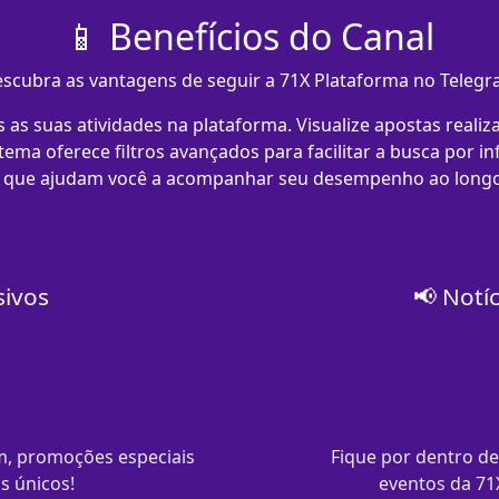
📱 Benefícios do Canal
scubra as vantagens de seguir a 71X Plataforma no Teleg
 as suas atividades na plataforma. Visualize apostas realiz
ema oferece filtros avançados para facilitar a busca por i
as que ajudam você a acompanhar seu desempenho ao long
sivos
📢 Notí
m, promoções especiais
Fique por dentro d
s únicos!
eventos da 71