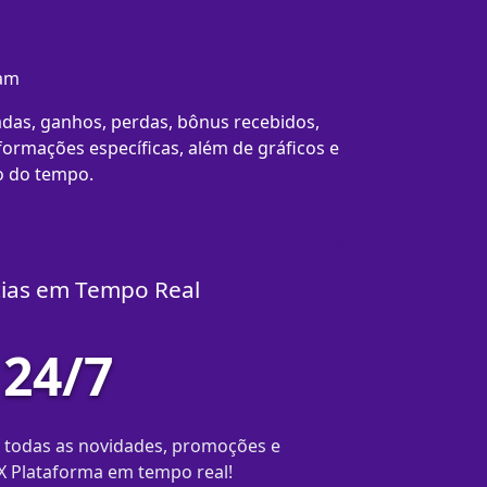
ram
adas, ganhos, perdas, bônus recebidos,
nformações específicas, além de gráficos e
o do tempo.
cias em Tempo Real
24/7
e todas as novidades, promoções e
X Plataforma em tempo real!