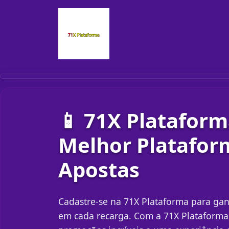
📱 71X Plataform
Melhor Platafor
Apostas
Cadastre-se na 71X Plataforma para ga
em cada recarga. Com a 71X Plataforma