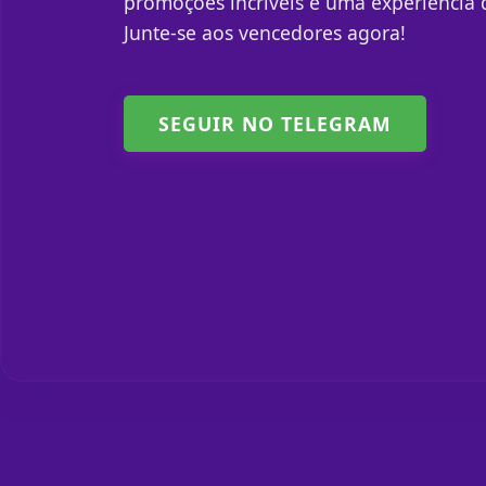
promoções incríveis e uma experiência d
Junte-se aos vencedores agora!
SEGUIR NO TELEGRAM