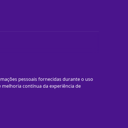
ormações pessoais fornecidas durante o uso
e melhoria contínua da experiência de